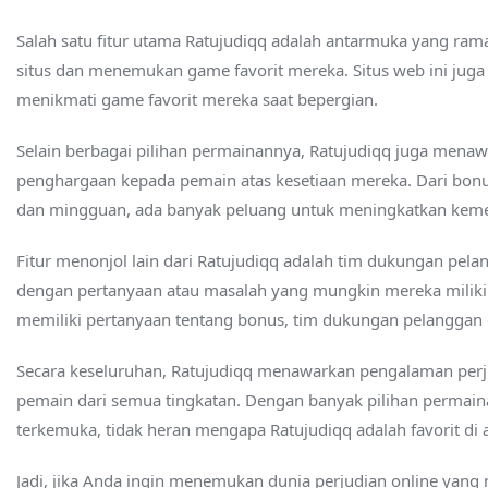
Salah satu fitur utama Ratujudiqq adalah antarmuka yang 
situs dan menemukan game favorit mereka. Situs web ini juga
menikmati game favorit mereka saat bepergian.
Selain berbagai pilihan permainannya, Ratujudiqq juga men
penghargaan kepada pemain atas kesetiaan mereka. Dari bonu
dan mingguan, ada banyak peluang untuk meningkatkan keme
Fitur menonjol lain dari Ratujudiqq adalah tim dukungan pe
dengan pertanyaan atau masalah yang mungkin mereka milik
memiliki pertanyaan tentang bonus, tim dukungan pelanggan 
Secara keseluruhan, Ratujudiqq menawarkan pengalaman perj
pemain dari semua tingkatan. Dengan banyak pilihan permai
terkemuka, tidak heran mengapa Ratujudiqq adalah favorit di a
Jadi, jika Anda ingin menemukan dunia perjudian online yang m