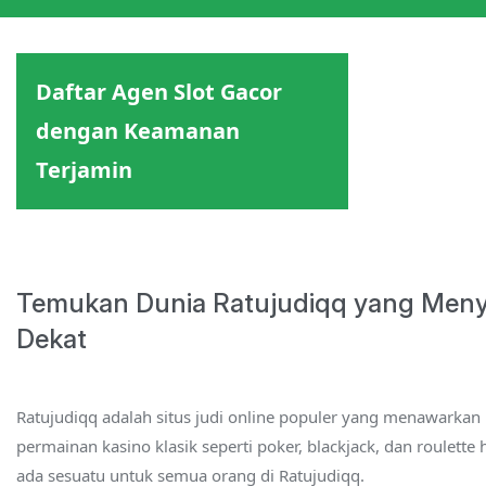
Skip
to
content
Daftar Agen Slot Gacor
dengan Keamanan
Terjamin
Temukan Dunia Ratujudiqq yang Men
Dekat
Ratujudiqq adalah situs judi online populer yang menawarka
permainan kasino klasik seperti poker, blackjack, dan roulett
ada sesuatu untuk semua orang di Ratujudiqq.