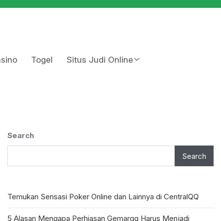
sino
Togel
Situs Judi Online
Search
Search
Temukan Sensasi Poker Online dan Lainnya di CentralQQ
5 Alasan Mengapa Perhiasan Gemarqq Harus Menjadi