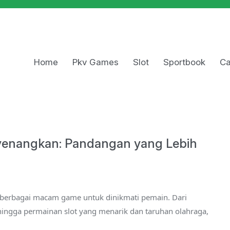
Home
Pkv Games
Slot
Sportbook
Ca
yenangkan: Pandangan yang Lebih
n berbagai macam game untuk dinikmati pemain. Dari
e hingga permainan slot yang menarik dan taruhan olahraga,