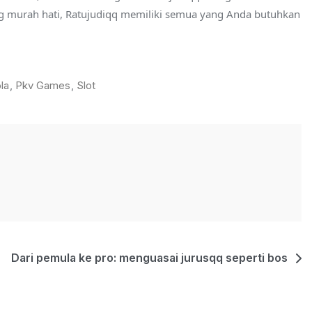
g murah hati, Ratujudiqq memiliki semua yang Anda butuhkan
la
,
Pkv Games
,
Slot
Dari pemula ke pro: menguasai jurusqq seperti bos