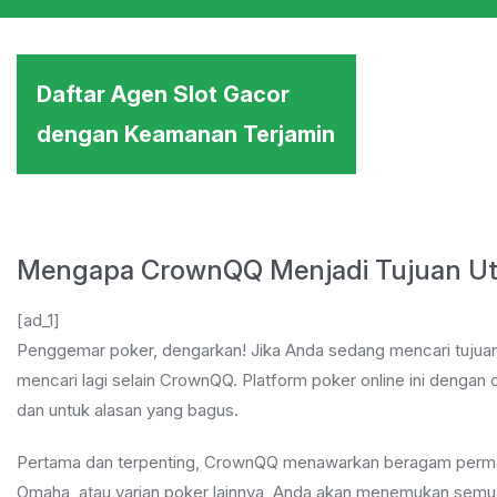
Skip
to
content
Daftar Agen Slot Gacor
dengan Keamanan Terjamin
Mengapa CrownQQ Menjadi Tujuan Ut
[ad_1]
Penggemar poker, dengarkan! Jika Anda sedang mencari tujuan 
mencari lagi selain CrownQQ. Platform poker online ini dengan
dan untuk alasan yang bagus.
Pertama dan terpenting, CrownQQ menawarkan beragam permain
Omaha, atau varian poker lainnya, Anda akan menemukan sem