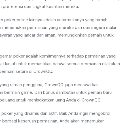
preferensi dan tingkat keahlian mereka.
m poker online lainnya adalah antarmukanya yang ramah
n menemukan permainan yang mereka cari dan segera mulai
yaran yang lancar dan aman, memungkinkan pemain untuk
ggemar poker adalah komitmennya terhadap permainan yang
kat lanjut untuk memastikan bahwa semua permainan dilakukan
 bermain setara di CrownQQ.
a yang ramah pengguna, CrownQQ juga menawarkan
n bermain game. Dari bonus sambutan untuk pemain baru
k peluang untuk meningkatkan uang Anda di CrownQQ.
ker yang dinamis dan aktif. Baik Anda ingin mengobrol
dar berbagi keseruan permainan, Anda akan menemukan