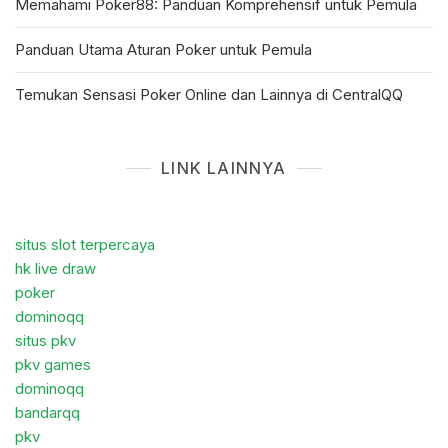
Memahami Poker88: Panduan Komprehensif untuk Pemula
Panduan Utama Aturan Poker untuk Pemula
Temukan Sensasi Poker Online dan Lainnya di CentralQQ
LINK LAINNYA
situs slot terpercaya
hk live draw
poker
dominoqq
situs pkv
pkv games
dominoqq
bandarqq
pkv