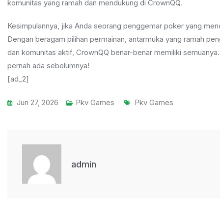
komunitas yang ramah dan mendukung di CrownQQ.
Kesimpulannya, jika Anda seorang penggemar poker yang menca
Dengan beragam pilihan permainan, antarmuka yang ramah peng
dan komunitas aktif, CrownQQ benar-benar memiliki semuanya. 
pernah ada sebelumnya!
[ad_2]
Tags
Jun 27, 2026
Pkv Games
Pkv Games
admin