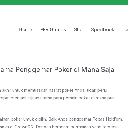
Home
Pkv Games
Slot
Sportbook
Ca
ama Penggemar Poker di Mana Saja
akhir untuk memuaskan hasrat poker Anda, tidak perlu
 cepat menjadi tujuan utama para pemain poker di mana pun,
an poker untuk dipilih. Baik Anda penggemar Texas Hold’em,
uanya di CrownQQ. Dengan beragam permainan yang tersedia,