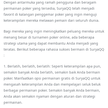
Dengan antarmuka yang ramah pengguna dan beragam
permainan poker yang tersedia, SuryaQQ telah menjadi
favorit di kalangan penggemar poker yang ingin menguji
keterampilan mereka melawan pemain dari seluruh dunia.
Bagi mereka yang ingin meningkatkan peluang mereka untuk
menang besar di turnamen poker online, ada beberapa
strategi utama yang dapat membantu Anda menjadi yang
teratas. Berikut beberapa rahasia sukses bermain di SuryaQQ
:
1. Berlatih, berlatih, berlatih: Seperti keterampilan apa pun,
semakin banyak Anda berlatih, semakin baik Anda bermain
poker. Manfaatkan opsi permainan gratis di SuryaQQ untuk
mengasah keterampilan Anda dan mempelajari seluk beluk
berbagai permainan poker. Semakin banyak Anda bermain,
Anda akan semakin nyaman dengan aturan dan strategi
permainan.