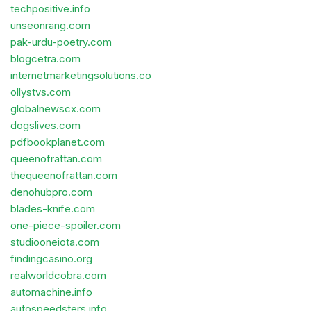
techpositive.info
unseonrang.com
pak-urdu-poetry.com
blogcetra.com
internetmarketingsolutions.co
ollystvs.com
globalnewscx.com
dogslives.com
pdfbookplanet.com
queenofrattan.com
thequeenofrattan.com
denohubpro.com
blades-knife.com
one-piece-spoiler.com
studiooneiota.com
findingcasino.org
realworldcobra.com
automachine.info
autospeedsters.info