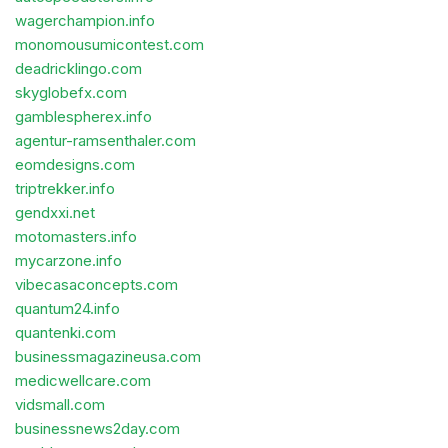
wagerchampion.info
monomousumicontest.com
deadricklingo.com
skyglobefx.com
gamblespherex.info
agentur-ramsenthaler.com
eomdesigns.com
triptrekker.info
gendxxi.net
motomasters.info
mycarzone.info
vibecasaconcepts.com
quantum24.info
quantenki.com
businessmagazineusa.com
medicwellcare.com
vidsmall.com
businessnews2day.com