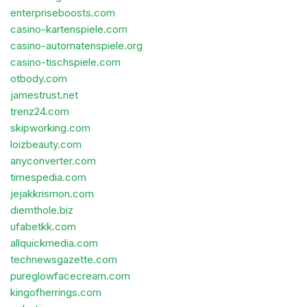
enterpriseboosts.com
casino-kartenspiele.com
casino-automatenspiele.org
casino-tischspiele.com
otbody.com
jamestrust.net
trenz24.com
skipworking.com
loizbeauty.com
anyconverter.com
timespedia.com
jejakkrismon.com
diemthole.biz
ufabetkk.com
allquickmedia.com
technewsgazette.com
pureglowfacecream.com
kingofherrings.com