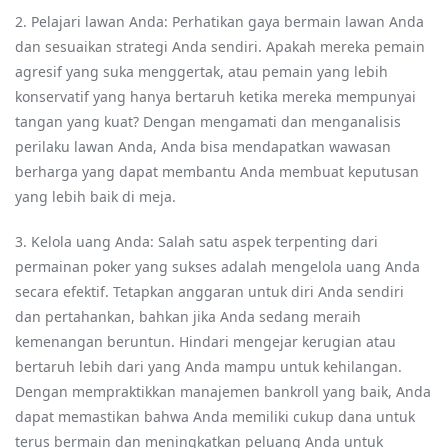
2. Pelajari lawan Anda: Perhatikan gaya bermain lawan Anda
dan sesuaikan strategi Anda sendiri. Apakah mereka pemain
agresif yang suka menggertak, atau pemain yang lebih
konservatif yang hanya bertaruh ketika mereka mempunyai
tangan yang kuat? Dengan mengamati dan menganalisis
perilaku lawan Anda, Anda bisa mendapatkan wawasan
berharga yang dapat membantu Anda membuat keputusan
yang lebih baik di meja.
3. Kelola uang Anda: Salah satu aspek terpenting dari
permainan poker yang sukses adalah mengelola uang Anda
secara efektif. Tetapkan anggaran untuk diri Anda sendiri
dan pertahankan, bahkan jika Anda sedang meraih
kemenangan beruntun. Hindari mengejar kerugian atau
bertaruh lebih dari yang Anda mampu untuk kehilangan.
Dengan mempraktikkan manajemen bankroll yang baik, Anda
dapat memastikan bahwa Anda memiliki cukup dana untuk
terus bermain dan meningkatkan peluang Anda untuk