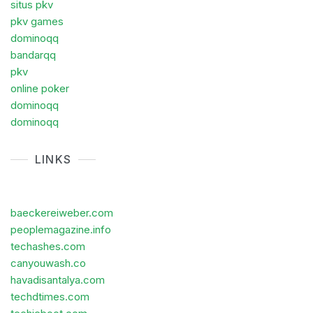
situs pkv
pkv games
dominoqq
bandarqq
pkv
online poker
dominoqq
dominoqq
LINKS
baeckereiweber.com
peoplemagazine.info
techashes.com
canyouwash.co
havadisantalya.com
techdtimes.com