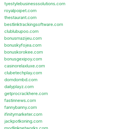
tyestylebusinesssolutions.com
royalpoipet.com
thestaurant.com
bestlinktrackingsoftware.com
clublubupoo.com
bonusmazijeu.com
bonuskyfojea.com
bonuskorokee.com
bonusgexipoy.com
casinorelaxluxe.com
clubetechplay.com
domdombd.com
dailyplayz.com
getprocrackhere.com
fastinnews.com
fannybanny.com
ifinitymarketer.com
jackpotkoning.com
modlinknetworks.com