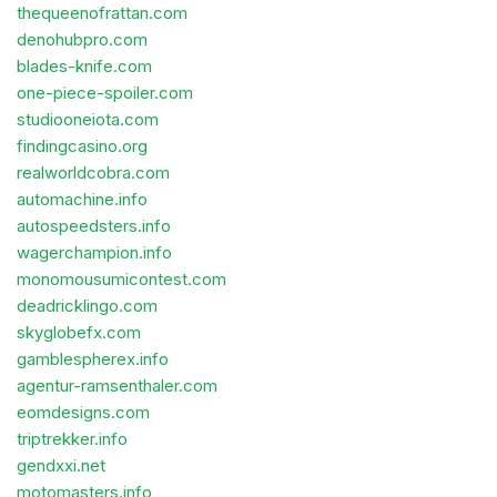
thequeenofrattan.com
denohubpro.com
blades-knife.com
one-piece-spoiler.com
studiooneiota.com
findingcasino.org
realworldcobra.com
automachine.info
autospeedsters.info
wagerchampion.info
monomousumicontest.com
deadricklingo.com
skyglobefx.com
gamblespherex.info
agentur-ramsenthaler.com
eomdesigns.com
triptrekker.info
gendxxi.net
motomasters.info