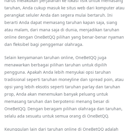
harus melakukan perjalanan ke lokasi fisik untuk memasang
taruhan, Anda cukup masuk ke situs web dari komputer atau
perangkat seluler Anda dan segera mulai bertaruh. Ini
berarti Anda dapat memasang taruhan kapan saja, siang
atau malam, dari mana saja di dunia, menjadikan taruhan
online dengan OneBetQQ pilihan yang benar-benar nyaman
dan fleksibel bagi penggemar olahraga.
Selain kenyamanan taruhan online, OneBetQQ juga
menawarkan berbagai pilihan taruhan untuk dipilih
pengguna. Apakah Anda lebih menyukai opsi taruhan
tradisional seperti taruhan moneyline dan spread poin, atau
opsi yang lebih eksotis seperti taruhan parlay dan taruhan
prop, Anda akan menemukan banyak peluang untuk
memasang taruhan dan berpotensi menang besar di
OneBetQQ. Dengan beragam pilihan olahraga dan taruhan,
selalu ada sesuatu untuk semua orang di OneBetQQ.
Keunggulan lain dari taruhan online di OneBetQQ adalah