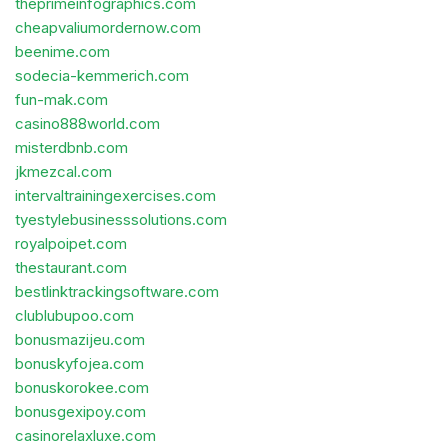
theprimeinfographics.com
cheapvaliumordernow.com
beenime.com
sodecia-kemmerich.com
fun-mak.com
casino888world.com
misterdbnb.com
jkmezcal.com
intervaltrainingexercises.com
tyestylebusinesssolutions.com
royalpoipet.com
thestaurant.com
bestlinktrackingsoftware.com
clublubupoo.com
bonusmazijeu.com
bonuskyfojea.com
bonuskorokee.com
bonusgexipoy.com
casinorelaxluxe.com