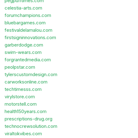
pegpufftimes.com
celestia-arts.com
forumchampions.com
bluebargames.com
festivaldelamalou.com
firstsigninnovations.com
garberdodge.com
swim-wears.com
forgrantedmedia.com
peolpstar.com
tylerscustomdesign.com
carworksonline.com
techtimesss.com
virylstore.com
motorstell.com
health150years.com
prescriptions-drug.org
technocrewsolution.com
viraltokvibes.com