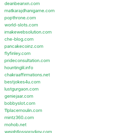
deanbeanxn.com
matkarajdhanigame.com
popthrone.com
world-slots.com
imakewebsolution.com
che-blog.com
pancakecoinz.com
flyfinley.com
prideconsultation.com
hountinglil.info
chakraaffirmations.net
bestjokes4u.com
lustgurgaon.com
geniejaar.com
bobbyslot.com
11placemoulin.com
mintz360.com
mohob.net
weightlossprodigy.com