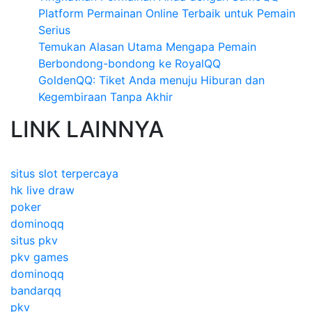
Platform Permainan Online Terbaik untuk Pemain
Serius
Temukan Alasan Utama Mengapa Pemain
Berbondong-bondong ke RoyalQQ
GoldenQQ: Tiket Anda menuju Hiburan dan
Kegembiraan Tanpa Akhir
LINK LAINNYA
situs slot terpercaya
hk live draw
poker
dominoqq
situs pkv
pkv games
dominoqq
bandarqq
pkv