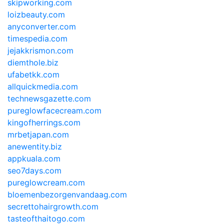
skipworking.com
loizbeauty.com
anyconverter.com
timespedia.com
jejakkrismon.com
diemthole.biz
ufabetkk.com
allquickmedia.com
technewsgazette.com
pureglowfacecream.com
kingofherrings.com
mrbetjapan.com
anewentity.biz
appkuala.com
seo7days.com
pureglowcream.com
bloemenbezorgenvandaag.com
secrettohairgrowth.com
tasteofthaitogo.com