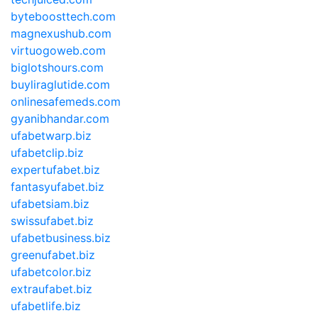
byteboosttech.com
magnexushub.com
virtuogoweb.com
biglotshours.com
buyliraglutide.com
onlinesafemeds.com
gyanibhandar.com
ufabetwarp.biz
ufabetclip.biz
expertufabet.biz
fantasyufabet.biz
ufabetsiam.biz
swissufabet.biz
ufabetbusiness.biz
greenufabet.biz
ufabetcolor.biz
extraufabet.biz
ufabetlife.biz