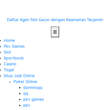
Skip
to
content
Daftar Agen Slot Gacor dengan Keamanan Terjamin
Home
Pkv Games
Slot
Sportbook
Casino
Togel
Situs Judi Online
Poker Online
dominoqq
qq
pkv games
pkv