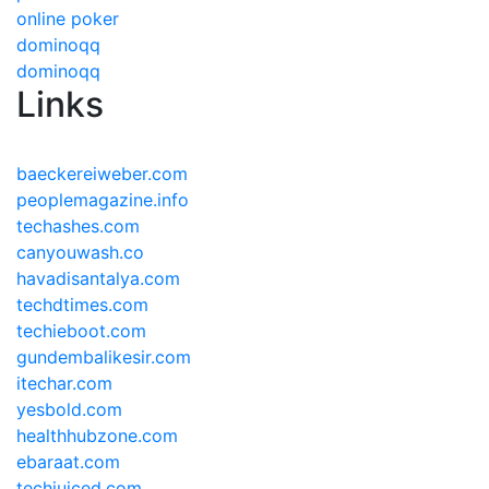
online poker
dominoqq
dominoqq
Links
baeckereiweber.com
peoplemagazine.info
techashes.com
canyouwash.co
havadisantalya.com
techdtimes.com
techieboot.com
gundembalikesir.com
itechar.com
yesbold.com
healthhubzone.com
ebaraat.com
techjuiced.com