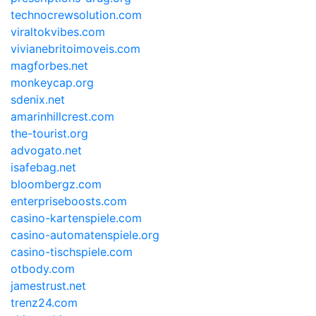
technocrewsolution.com
viraltokvibes.com
vivianebritoimoveis.com
magforbes.net
monkeycap.org
sdenix.net
amarinhillcrest.com
the-tourist.org
advogato.net
isafebag.net
bloombergz.com
enterpriseboosts.com
casino-kartenspiele.com
casino-automatenspiele.org
casino-tischspiele.com
otbody.com
jamestrust.net
trenz24.com