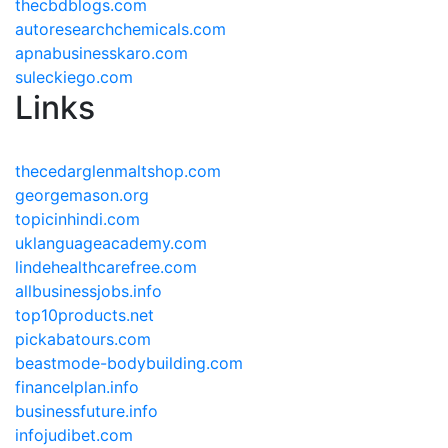
thecbdblogs.com
autoresearchchemicals.com
apnabusinesskaro.com
suleckiego.com
Links
thecedarglenmaltshop.com
georgemason.org
topicinhindi.com
uklanguageacademy.com
lindehealthcarefree.com
allbusinessjobs.info
top10products.net
pickabatours.com
beastmode-bodybuilding.com
financelplan.info
businessfuture.info
infojudibet.com