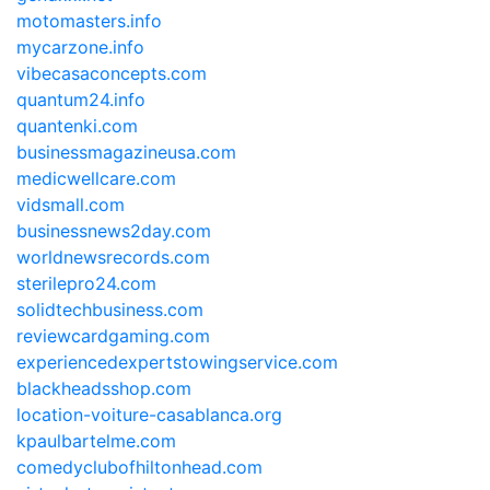
motomasters.info
mycarzone.info
vibecasaconcepts.com
quantum24.info
quantenki.com
businessmagazineusa.com
medicwellcare.com
vidsmall.com
businessnews2day.com
worldnewsrecords.com
sterilepro24.com
solidtechbusiness.com
reviewcardgaming.com
experiencedexpertstowingservice.com
blackheadsshop.com
location-voiture-casablanca.org
kpaulbartelme.com
comedyclubofhiltonhead.com