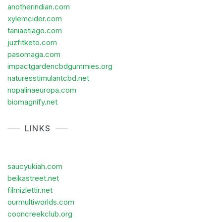
anotherindian.com
xylemcider.com
taniaetiago.com
juzfitketo.com
pasomaga.com
impactgardencbdgummies.org
naturesstimulantcbd.net
nopalinaeuropa.com
biomagnify.net
LINKS
saucyukiah.com
beikastreet.net
filmizlettir.net
ourmultiworlds.com
cooncreekclub.org