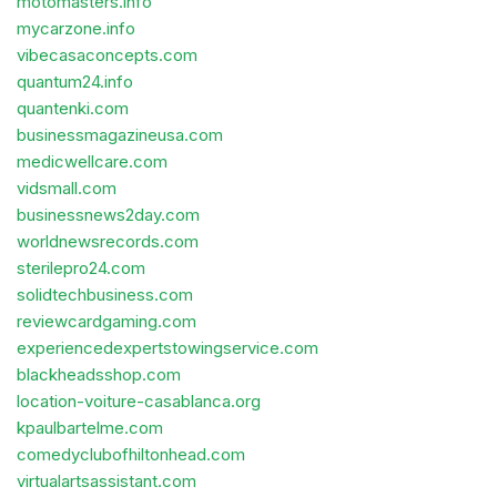
motomasters.info
mycarzone.info
vibecasaconcepts.com
quantum24.info
quantenki.com
businessmagazineusa.com
medicwellcare.com
vidsmall.com
businessnews2day.com
worldnewsrecords.com
sterilepro24.com
solidtechbusiness.com
reviewcardgaming.com
experiencedexpertstowingservice.com
blackheadsshop.com
location-voiture-casablanca.org
kpaulbartelme.com
comedyclubofhiltonhead.com
virtualartsassistant.com