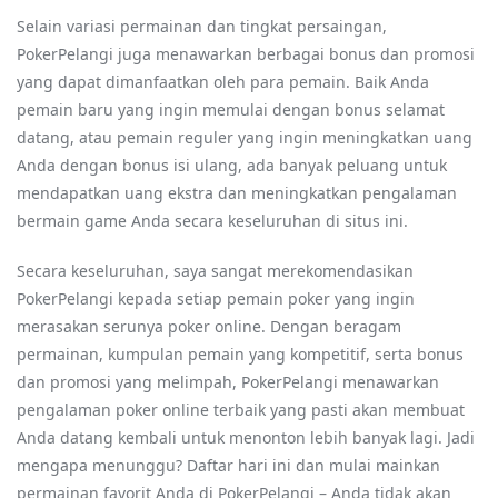
Selain variasi permainan dan tingkat persaingan,
PokerPelangi juga menawarkan berbagai bonus dan promosi
yang dapat dimanfaatkan oleh para pemain. Baik Anda
pemain baru yang ingin memulai dengan bonus selamat
datang, atau pemain reguler yang ingin meningkatkan uang
Anda dengan bonus isi ulang, ada banyak peluang untuk
mendapatkan uang ekstra dan meningkatkan pengalaman
bermain game Anda secara keseluruhan di situs ini.
Secara keseluruhan, saya sangat merekomendasikan
PokerPelangi kepada setiap pemain poker yang ingin
merasakan serunya poker online. Dengan beragam
permainan, kumpulan pemain yang kompetitif, serta bonus
dan promosi yang melimpah, PokerPelangi menawarkan
pengalaman poker online terbaik yang pasti akan membuat
Anda datang kembali untuk menonton lebih banyak lagi. Jadi
mengapa menunggu? Daftar hari ini dan mulai mainkan
permainan favorit Anda di PokerPelangi – Anda tidak akan