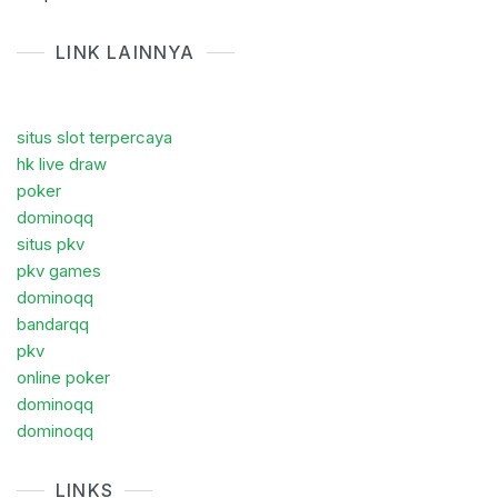
LINK LAINNYA
situs slot terpercaya
hk live draw
poker
dominoqq
situs pkv
pkv games
dominoqq
bandarqq
pkv
online poker
dominoqq
dominoqq
LINKS