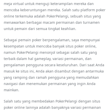
meja virtual untuk menguji keterampilan mereka dan
mencoba keberuntungan mereka. Salah satu platform poker
online terkemuka adalah PokerPelangi, sebuah situs yang
menawarkan berbagai macam permainan dan turnamen
untuk pemain dari semua tingkat keahlian.
Sebagai pemain poker berpengalaman, saya mempunyai
kesempatan untuk mencoba banyak situs poker online,
namun PokerPelangi menonjol sebagai salah satu yang
terbaik dalam hal gameplay, variasi permainan, dan
pengalaman pengguna secara keseluruhan. Dari saat Anda
masuk ke situs ini, Anda akan disambut dengan antarmuka
yang ramping dan ramah pengguna yang memudahkan
navigasi dan menemukan permainan yang ingin Anda
mainkan.
Salah satu yang membedakan PokerPelangi dengan situs
poker online lainnya adalah banyaknya variasi permainan