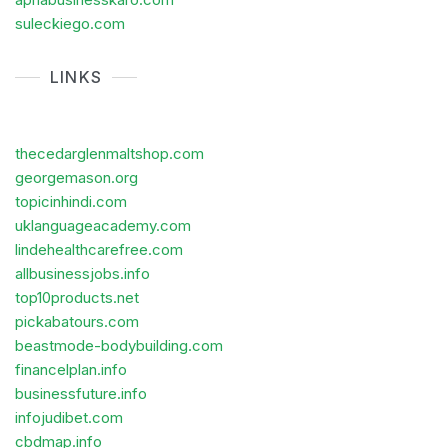
suleckiego.com
LINKS
thecedarglenmaltshop.com
georgemason.org
topicinhindi.com
uklanguageacademy.com
lindehealthcarefree.com
allbusinessjobs.info
top10products.net
pickabatours.com
beastmode-bodybuilding.com
financelplan.info
businessfuture.info
infojudibet.com
cbdmap.info