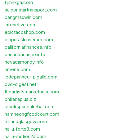
fjmnxga.com
saigonstartransport.com
bangmaxwin.com
infonetive.com
epictacoshop.com
biopuraskinserum.com
californiafinances.info
canadafinance.info
nevadamoney.info
rimene.com
ledepanneur-pigalle.com
dvd-digest.net
theartistsmarketnola.com
chiranaplus.biz
stackspancakebar.com
namheongfoodcourt.com
milanoglasgow.com
hallu-forte3.com
hallu-motion24.com