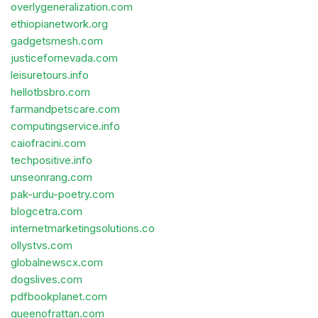
overlygeneralization.com
ethiopianetwork.org
gadgetsmesh.com
justicefornevada.com
leisuretours.info
hellotbsbro.com
farmandpetscare.com
computingservice.info
caiofracini.com
techpositive.info
unseonrang.com
pak-urdu-poetry.com
blogcetra.com
internetmarketingsolutions.co
ollystvs.com
globalnewscx.com
dogslives.com
pdfbookplanet.com
queenofrattan.com