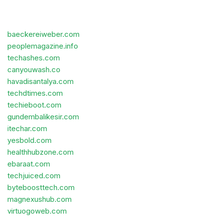
baeckereiweber.com
peoplemagazine.info
techashes.com
canyouwash.co
havadisantalya.com
techdtimes.com
techieboot.com
gundembalikesir.com
itechar.com
yesbold.com
healthhubzone.com
ebaraat.com
techjuiced.com
byteboosttech.com
magnexushub.com
virtuogoweb.com