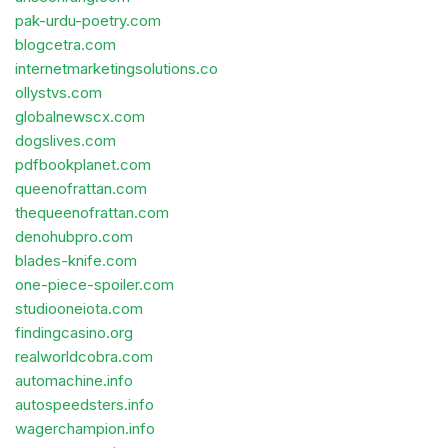
pak-urdu-poetry.com
blogcetra.com
internetmarketingsolutions.co
ollystvs.com
globalnewscx.com
dogslives.com
pdfbookplanet.com
queenofrattan.com
thequeenofrattan.com
denohubpro.com
blades-knife.com
one-piece-spoiler.com
studiooneiota.com
findingcasino.org
realworldcobra.com
automachine.info
autospeedsters.info
wagerchampion.info