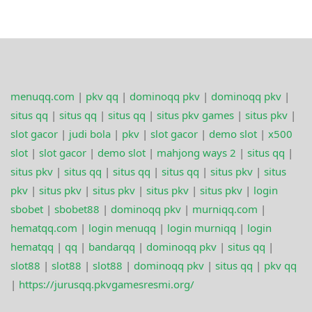
menuqq.com
|
pkv qq
|
dominoqq pkv
|
dominoqq pkv
|
situs qq
|
situs qq
|
situs qq
|
situs pkv games
|
situs pkv
|
slot gacor
|
judi bola
|
pkv
|
slot gacor
|
demo slot
|
x500
slot
|
slot gacor
|
demo slot
|
mahjong ways 2
|
situs qq
|
situs pkv
|
situs qq
|
situs qq
|
situs qq
|
situs pkv
|
situs
pkv
|
situs pkv
|
situs pkv
|
situs pkv
|
situs pkv
|
login
sbobet
|
sbobet88
|
dominoqq pkv
|
murniqq.com
|
hematqq.com
|
login menuqq
|
login murniqq
|
login
hematqq
|
qq
|
bandarqq
|
dominoqq pkv
|
situs qq
|
slot88
|
slot88
|
slot88
|
dominoqq pkv
|
situs qq
|
pkv qq
|
https://jurusqq.pkvgamesresmi.org/