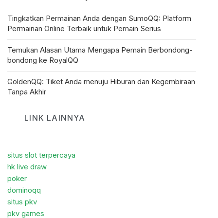
Tingkatkan Permainan Anda dengan SumoQQ: Platform
Permainan Online Terbaik untuk Pemain Serius
Temukan Alasan Utama Mengapa Pemain Berbondong-
bondong ke RoyalQQ
GoldenQQ: Tiket Anda menuju Hiburan dan Kegembiraan
Tanpa Akhir
LINK LAINNYA
situs slot terpercaya
hk live draw
poker
dominoqq
situs pkv
pkv games