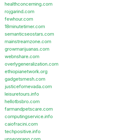
healthconcerning.com
rojgarind.com
fewhour.com
18minutetimer.com
semanticseostars.com
mainstreamzone.com
growmarijuanas.com
webnshare.com
overlygeneralization.com
ethiopianetwork.org
gadgetsmesh.com
justicefornevada.com
leisuretours.info
hellotbsbro.com
farmandpetscare.com
computingservice.info
caiofracini.com
techpositive.info
unseonrang.com