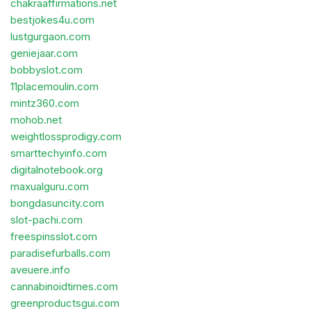
chakraaffirmations.net
bestjokes4u.com
lustgurgaon.com
geniejaar.com
bobbyslot.com
11placemoulin.com
mintz360.com
mohob.net
weightlossprodigy.com
smarttechyinfo.com
digitalnotebook.org
maxualguru.com
bongdasuncity.com
slot-pachi.com
freespinsslot.com
paradisefurballs.com
aveuere.info
cannabinoidtimes.com
greenproductsgui.com