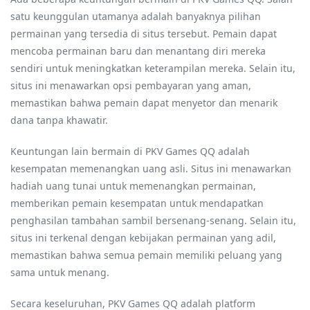
satu keunggulan utamanya adalah banyaknya pilihan
permainan yang tersedia di situs tersebut. Pemain dapat
mencoba permainan baru dan menantang diri mereka
sendiri untuk meningkatkan keterampilan mereka. Selain itu,
situs ini menawarkan opsi pembayaran yang aman,
memastikan bahwa pemain dapat menyetor dan menarik
dana tanpa khawatir.
Keuntungan lain bermain di PKV Games QQ adalah
kesempatan memenangkan uang asli. Situs ini menawarkan
hadiah uang tunai untuk memenangkan permainan,
memberikan pemain kesempatan untuk mendapatkan
penghasilan tambahan sambil bersenang-senang. Selain itu,
situs ini terkenal dengan kebijakan permainan yang adil,
memastikan bahwa semua pemain memiliki peluang yang
sama untuk menang.
Secara keseluruhan, PKV Games QQ adalah platform