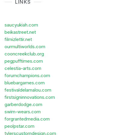
LINKS
saucyukiah.com
beikastreet.net
filmizlettir.net
ourmultiworlds.com
cooncreekclub.org
pegpufftimes.com
celestia-arts.com
forumchampions.com
bluebargames.com
festivaldelamalou.com
firstsigninnovations.com
garberdodge.com
swim-wears.com
forgrantedmedia.com
peolpstar.com
tylerscustomdesign.com