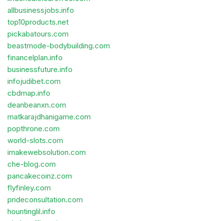
allbusinessjobs.info
top10products.net
pickabatours.com
beastmode-bodybuilding.com
financelplan.info
businessfuture.info
infojudibet.com
cbdmap.info
deanbeanxn.com
matkarajdhanigame.com
popthrone.com
world-slots.com
imakewebsolution.com
che-blog.com
pancakecoinz.com
flyfinley.com
prideconsultation.com
hountinglil.info