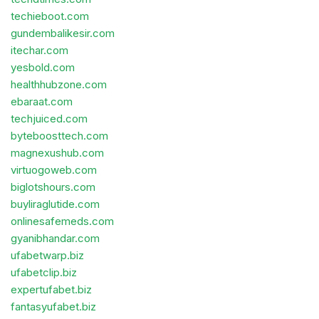
techieboot.com
gundembalikesir.com
itechar.com
yesbold.com
healthhubzone.com
ebaraat.com
techjuiced.com
byteboosttech.com
magnexushub.com
virtuogoweb.com
biglotshours.com
buyliraglutide.com
onlinesafemeds.com
gyanibhandar.com
ufabetwarp.biz
ufabetclip.biz
expertufabet.biz
fantasyufabet.biz