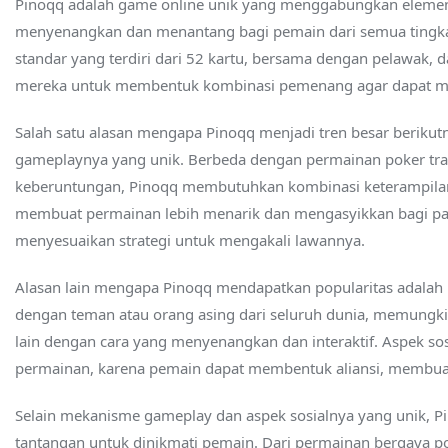
Pinoqq adalah game online unik yang menggabungkan eleme
menyenangkan dan menantang bagi pemain dari semua tingkat
standar yang terdiri dari 52 kartu, bersama dengan pelawak,
mereka untuk membentuk kombinasi pemenang agar dapat 
Salah satu alasan mengapa Pinoqq menjadi tren besar beriku
gameplaynya yang unik. Berbeda dengan permainan poker tr
keberuntungan, Pinoqq membutuhkan kombinasi keterampilan, s
membuat permainan lebih menarik dan mengasyikkan bagi pa
menyesuaikan strategi untuk mengakali lawannya.
Alasan lain mengapa Pinoqq mendapatkan popularitas adalah 
dengan teman atau orang asing dari seluruh dunia, memungk
lain dengan cara yang menyenangkan dan interaktif. Aspek so
permainan, karena pemain dapat membentuk aliansi, membua
Selain mekanisme gameplay dan aspek sosialnya yang unik,
tantangan untuk dinikmati pemain. Dari permainan bergaya pok