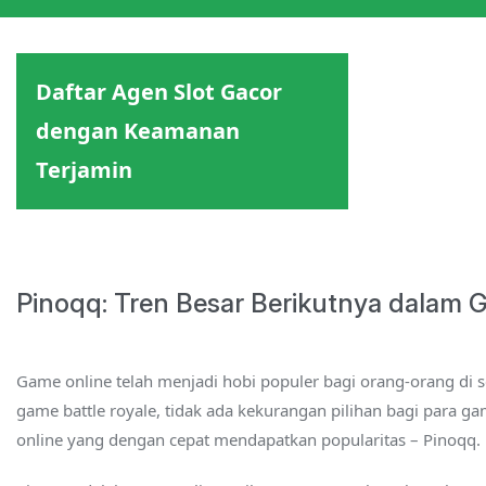
Skip
to
content
Daftar Agen Slot Gacor
dengan Keamanan
Terjamin
Pinoqq: Tren Besar Berikutnya dalam 
Game online telah menjadi hobi populer bagi orang-orang di
game battle royale, tidak ada kekurangan pilihan bagi para g
online yang dengan cepat mendapatkan popularitas – Pinoqq.