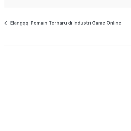
Post
Elangqq: Pemain Terbaru di Industri Game Online
navigation