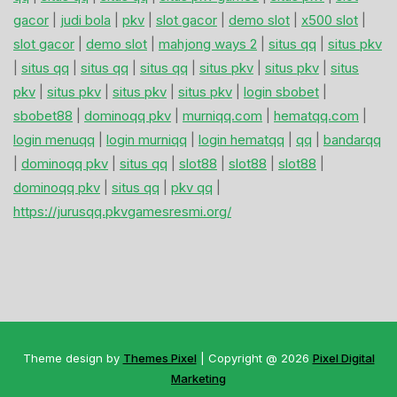
gacor
|
judi bola
|
pkv
|
slot gacor
|
demo slot
|
x500 slot
|
slot gacor
|
demo slot
|
mahjong ways 2
|
situs qq
|
situs pkv
|
situs qq
|
situs qq
|
situs qq
|
situs pkv
|
situs pkv
|
situs
pkv
|
situs pkv
|
situs pkv
|
situs pkv
|
login sbobet
|
sbobet88
|
dominoqq pkv
|
murniqq.com
|
hematqq.com
|
login menuqq
|
login murniqq
|
login hematqq
|
qq
|
bandarqq
|
dominoqq pkv
|
situs qq
|
slot88
|
slot88
|
slot88
|
dominoqq pkv
|
situs qq
|
pkv qq
|
https://jurusqq.pkvgamesresmi.org/
Theme design by
Themes Pixel
| Copyright @ 2026
Pixel Digital
Marketing