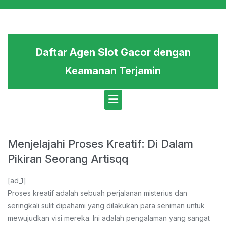
Skip
to
content
Daftar Agen Slot Gacor dengan
Keamanan Terjamin
Menjelajahi Proses Kreatif: Di Dalam
Pikiran Seorang Artisqq
[ad_1]
Proses kreatif adalah sebuah perjalanan misterius dan
seringkali sulit dipahami yang dilakukan para seniman untuk
mewujudkan visi mereka. Ini adalah pengalaman yang sangat