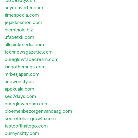
loizbeauty.com
anyconverter.com
timespedia.com
jejakkrismon.com
diemthole.biz
ufabetkk.com
allquickmedia.com
technewsgazette.com
pureglowfacecream.com
kingofherrings.com
mrbetjapan.com
anewentity.biz
appkuala.com
seo7days.com
pureglowcream.com
bloemenbezorgenvandaag.com
secrettohairgrowth.com
tasteofthaitogo.com
bunnynkitty.com