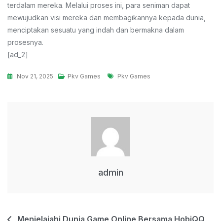
terdalam mereka. Melalui proses ini, para seniman dapat
mewujudkan visi mereka dan membagikannya kepada dunia,
menciptakan sesuatu yang indah dan bermakna dalam
prosesnya.
[ad_2]
Tags
Nov 21, 2025
Pkv Games
Pkv Games
admin
Post
Menjelajahi Dunia Game Online Bersama HobiQQ