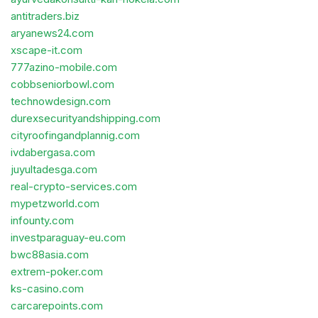
antitraders.biz
aryanews24.com
xscape-it.com
777azino-mobile.com
cobbseniorbowl.com
technowdesign.com
durexsecurityandshipping.com
cityroofingandplannig.com
ivdabergasa.com
juyultadesga.com
real-crypto-services.com
mypetzworld.com
infounty.com
investparaguay-eu.com
bwc88asia.com
extrem-poker.com
ks-casino.com
carcarepoints.com