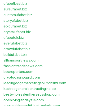
ufabetbest.biz
sureufabet.biz
customufabet.biz
storyufabet.biz
epicufabet.biz
crystalufabet.biz
ufabetok.biz
everufabet.biz
crowdufabet.biz
buildufabet.biz
alltransportnews.com
fashiontrandsnews.com
bbcreporters.com
cryptocasinoguid.com
leadingedgemarketingsolutionsmi.com
kastratigeneralcontractinginc.co
bestwholesalenfljerseysshop.com
openlivinglabdays14.com
ayurvedakonsultti-kari-nokela.com