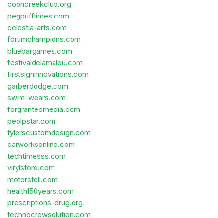
cooncreekclub.org
pegpufftimes.com
celestia-arts.com
forumchampions.com
bluebargames.com
festivaldelamalou.com
firstsigninnovations.com
garberdodge.com
swim-wears.com
forgrantedmedia.com
peolpstar.com
tylerscustomdesign.com
carworksonline.com
techtimesss.com
virylstore.com
motorstell.com
health150years.com
prescriptions-drug.org
technocrewsolution.com