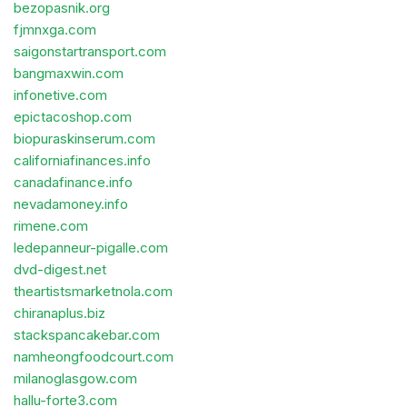
bezopasnik.org
fjmnxga.com
saigonstartransport.com
bangmaxwin.com
infonetive.com
epictacoshop.com
biopuraskinserum.com
californiafinances.info
canadafinance.info
nevadamoney.info
rimene.com
ledepanneur-pigalle.com
dvd-digest.net
theartistsmarketnola.com
chiranaplus.biz
stackspancakebar.com
namheongfoodcourt.com
milanoglasgow.com
hallu-forte3.com