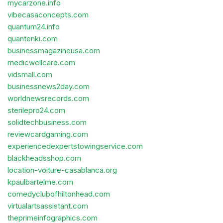
mycarzone.info
vibecasaconcepts.com
quantum24.info
quantenki.com
businessmagazineusa.com
medicwellcare.com
vidsmall.com
businessnews2day.com
worldnewsrecords.com
sterilepro24.com
solidtechbusiness.com
reviewcardgaming.com
experiencedexpertstowingservice.com
blackheadsshop.com
location-voiture-casablanca.org
kpaulbartelme.com
comedyclubofhiltonhead.com
virtualartsassistant.com
theprimeinfographics.com