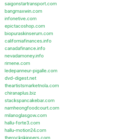
saigonstartransport.com
bangmaxwin.com
infonetive.com
epictacoshop.com
biopuraskinserum.com
californiafinances.info
canadafinance.info
nevadamoney.info
rimene.com
ledepanneur-pigalle.com
dvd-digest.net
theartistsmarketnola.com
chiranaplus.biz
stackspancakebar.com
namheongfoodcourt.com
milanoglasgow.com
hallu-forte3.com
hallu-motion24.com
therockskippers.com