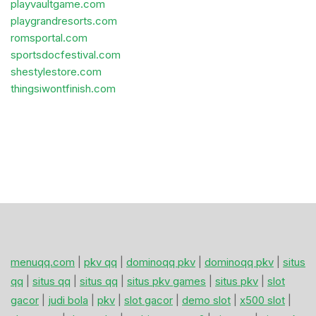
playvaultgame.com
playgrandresorts.com
romsportal.com
sportsdocfestival.com
shestylestore.com
thingsiwontfinish.com
menuqq.com
|
pkv qq
|
dominoqq pkv
|
dominoqq pkv
|
situs
qq
|
situs qq
|
situs qq
|
situs pkv games
|
situs pkv
|
slot
gacor
|
judi bola
|
pkv
|
slot gacor
|
demo slot
|
x500 slot
|