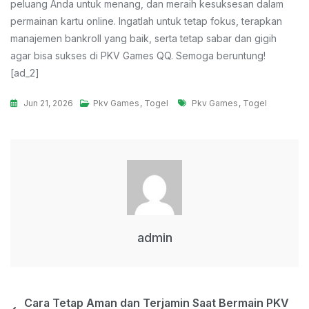
peluang Anda untuk menang, dan meraih kesuksesan dalam
permainan kartu online. Ingatlah untuk tetap fokus, terapkan
manajemen bankroll yang baik, serta tetap sabar dan gigih
agar bisa sukses di PKV Games QQ. Semoga beruntung!
[ad_2]
Tags
Jun 21, 2026
Pkv Games
,
Togel
Pkv Games
,
Togel
admin
Post
Cara Tetap Aman dan Terjamin Saat Bermain PKV