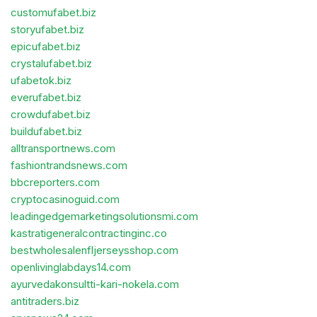
customufabet.biz
storyufabet.biz
epicufabet.biz
crystalufabet.biz
ufabetok.biz
everufabet.biz
crowdufabet.biz
buildufabet.biz
alltransportnews.com
fashiontrandsnews.com
bbcreporters.com
cryptocasinoguid.com
leadingedgemarketingsolutionsmi.com
kastratigeneralcontractinginc.co
bestwholesalenfljerseysshop.com
openlivinglabdays14.com
ayurvedakonsultti-kari-nokela.com
antitraders.biz