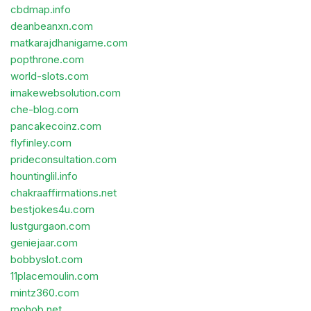
cbdmap.info
deanbeanxn.com
matkarajdhanigame.com
popthrone.com
world-slots.com
imakewebsolution.com
che-blog.com
pancakecoinz.com
flyfinley.com
prideconsultation.com
hountinglil.info
chakraaffirmations.net
bestjokes4u.com
lustgurgaon.com
geniejaar.com
bobbyslot.com
11placemoulin.com
mintz360.com
mohob.net