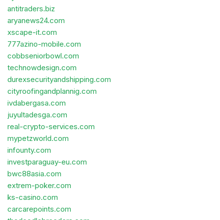
antitraders.biz
aryanews24.com
xscape-it.com
777azino-mobile.com
cobbseniorbowl.com
technowdesign.com
durexsecurityandshipping.com
cityroofingandplannig.com
ivdabergasa.com
juyultadesga.com
real-crypto-services.com
mypetzworld.com
infounty.com
investparaguay-eu.com
bwc88asia.com
extrem-poker.com
ks-casino.com
carcarepoints.com