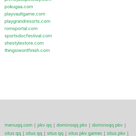
pokugaa.com
playvaultgame.com
playgrandresorts.com
romsportal.com
sportsdocfestival.com
shestylestore.com
thingsiwontfinish.com
menuqq.com
|
pkv qq
|
dominoqq pkv
|
dominoqq pkv
|
situs qq
|
situs qq
|
situs qq
|
situs pkv games
|
situs pkv
|