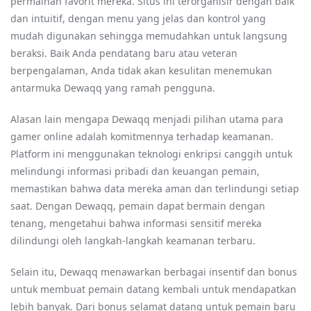
permainan favorit mereka. Situs ini terorganisir dengan baik
dan intuitif, dengan menu yang jelas dan kontrol yang
mudah digunakan sehingga memudahkan untuk langsung
beraksi. Baik Anda pendatang baru atau veteran
berpengalaman, Anda tidak akan kesulitan menemukan
antarmuka Dewaqq yang ramah pengguna.
Alasan lain mengapa Dewaqq menjadi pilihan utama para
gamer online adalah komitmennya terhadap keamanan.
Platform ini menggunakan teknologi enkripsi canggih untuk
melindungi informasi pribadi dan keuangan pemain,
memastikan bahwa data mereka aman dan terlindungi setiap
saat. Dengan Dewaqq, pemain dapat bermain dengan
tenang, mengetahui bahwa informasi sensitif mereka
dilindungi oleh langkah-langkah keamanan terbaru.
Selain itu, Dewaqq menawarkan berbagai insentif dan bonus
untuk membuat pemain datang kembali untuk mendapatkan
lebih banyak. Dari bonus selamat datang untuk pemain baru