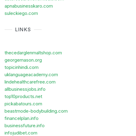
apnabusinesskaro.com
suleckiego.com
LINKS
thecedarglenmaltshop.com
georgemason.org
topicinhindi.com
uklanguageacademy.com
lindehealthcarefree.com
allbusinessjobs.info
top10products.net
pickabatours.com
beastmode-bodybuilding.com
financelplan.info
businessfuture.info
infojudibet.com