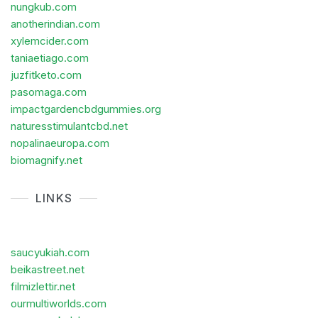
nungkub.com
anotherindian.com
xylemcider.com
taniaetiago.com
juzfitketo.com
pasomaga.com
impactgardencbdgummies.org
naturesstimulantcbd.net
nopalinaeuropa.com
biomagnify.net
LINKS
saucyukiah.com
beikastreet.net
filmizlettir.net
ourmultiworlds.com