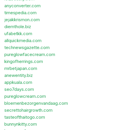
anyconverter.com
timespedia.com
jejakkrismon.com
diemthole.biz
ufabetkk.com
allquickmedia.com
technewsgazette.com
pureglowfacecream.com
kingofherrings.com
mrbetjapan.com
anewentity.biz
appkuala.com
seo7days.com
pureglowcream.com
bloemenbezorgenvandaag.com
secrettohairgrowth.com
tasteofthaitogo.com
bunnynkitty.com