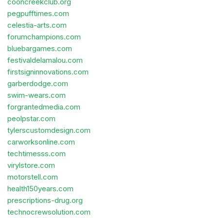
cooncreekclub.org
pegpufftimes.com
celestia-arts.com
forumchampions.com
bluebargames.com
festivaldelamalou.com
firstsigninnovations.com
garberdodge.com
swim-wears.com
forgrantedmedia.com
peolpstar.com
tylerscustomdesign.com
carworksonline.com
techtimesss.com
virylstore.com
motorstell.com
health150years.com
prescriptions-drug.org
technocrewsolution.com