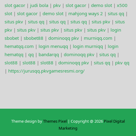
slot gacor
|
judi bola
|
pkv
|
slot gacor
|
demo slot
|
x500
slot
|
slot gacor
|
demo slot
|
mahjong ways 2
|
situs qq
|
situs pkv
|
situs qq
|
situs qq
|
situs qq
|
situs pkv
|
situs
pkv
|
situs pkv
|
situs pkv
|
situs pkv
|
situs pkv
|
login
sbobet
|
sbobet88
|
dominoqq pkv
|
murniqq.com
|
hematqq.com
|
login menuqq
|
login murniqq
|
login
hematqq
|
qq
|
bandarqq
|
dominoqq pkv
|
situs qq
|
slot88
|
slot88
|
slot88
|
dominoqq pkv
|
situs qq
|
pkv qq
|
https://jurusqq.pkvgamesresmi.org/
Theme design by
Themes Pixel
| Copyright @ 2026
Pixel Digital
Marketing