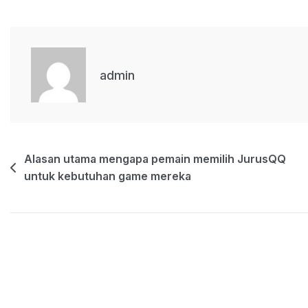
admin
Post
Alasan utama mengapa pemain memilih JurusQQ
untuk kebutuhan game mereka
navigation