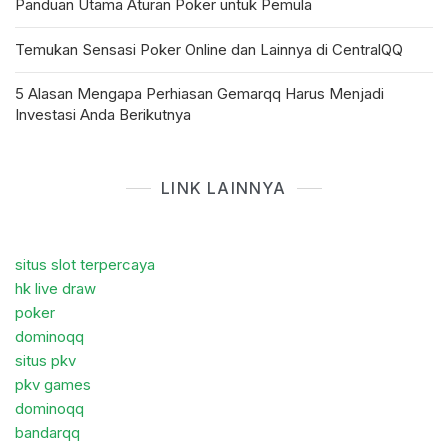
Panduan Utama Aturan Poker untuk Pemula
Temukan Sensasi Poker Online dan Lainnya di CentralQQ
5 Alasan Mengapa Perhiasan Gemarqq Harus Menjadi
Investasi Anda Berikutnya
LINK LAINNYA
situs slot terpercaya
hk live draw
poker
dominoqq
situs pkv
pkv games
dominoqq
bandarqq