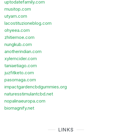
uptodatefamily.com
musitop.com
utyam.com
lacostituzioneblog.com
ohyeea.com
zhitiemoe.com
nungkub.com
anotherindian.com
xylemcider.com
taniaetiago.com
juzfitketo.com
pasomaga.com
impactgardencbdgummies.org
naturesstimulantcbd.net
nopalinaeuropa.com
biomagnify.net
LINKS