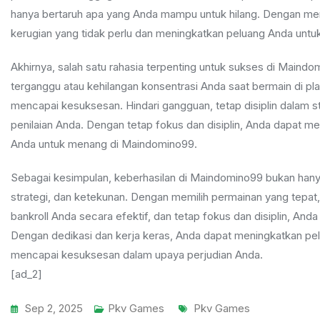
hanya bertaruh apa yang Anda mampu untuk hilang. Dengan meng
kerugian yang tidak perlu dan meningkatkan peluang Anda unt
Akhirnya, salah satu rahasia terpenting untuk sukses di Maindo
terganggu atau kehilangan konsentrasi Anda saat bermain di pl
mencapai kesuksesan. Hindari gangguan, tetap disiplin dalam 
penilaian Anda. Dengan tetap fokus dan disiplin, Anda dapat 
Anda untuk menang di Maindomino99.
Sebagai kesimpulan, keberhasilan di Maindomino99 bukan hany
strategi, dan ketekunan. Dengan memilih permainan yang tepat
bankroll Anda secara efektif, dan tetap fokus dan disiplin, An
Dengan dedikasi dan kerja keras, Anda dapat meningkatkan p
mencapai kesuksesan dalam upaya perjudian Anda.
[ad_2]
Tags
Sep 2, 2025
Pkv Games
Pkv Games