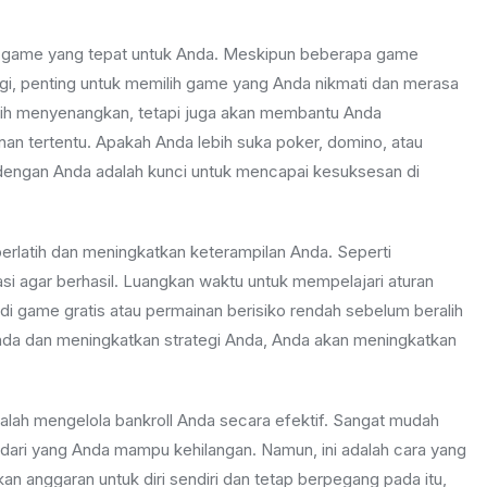
h game yang tepat untuk Anda. Meskipun beberapa game
ggi, penting untuk memilih game yang Anda nikmati dan merasa
bih menyenangkan, tetapi juga akan membantu Anda
n tertentu. Apakah Anda lebih suka poker, domino, atau
dengan Anda adalah kunci untuk mencapai kesuksesan di
erlatih dan meningkatkan keterampilan Anda. Seperti
asi agar berhasil. Luangkan waktu untuk mempelajari aturan
 di game gratis atau permainan berisiko rendah sebelum beralih
Anda dan meningkatkan strategi Anda, Anda akan meningkatkan
alah mengelola bankroll Anda secara efektif. Sangat mudah
 dari yang Anda mampu kehilangan. Namun, ini adalah cara yang
n anggaran untuk diri sendiri dan tetap berpegang pada itu,