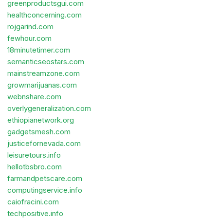
greenproductsgui.com
healthconcerning.com
rojgarind.com
fewhour.com
18minutetimer.com
semanticseostars.com
mainstreamzone.com
growmarijuanas.com
webnshare.com
overlygeneralization.com
ethiopianetwork.org
gadgetsmesh.com
justicefornevada.com
leisuretours.info
hellotbsbro.com
farmandpetscare.com
computingservice.info
caiofracini.com
techpositive.info