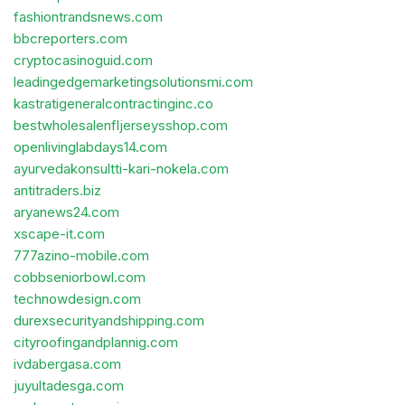
fashiontrandsnews.com
bbcreporters.com
cryptocasinoguid.com
leadingedgemarketingsolutionsmi.com
kastratigeneralcontractinginc.co
bestwholesalenfljerseysshop.com
openlivinglabdays14.com
ayurvedakonsultti-kari-nokela.com
antitraders.biz
aryanews24.com
xscape-it.com
777azino-mobile.com
cobbseniorbowl.com
technowdesign.com
durexsecurityandshipping.com
cityroofingandplannig.com
ivdabergasa.com
juyultadesga.com