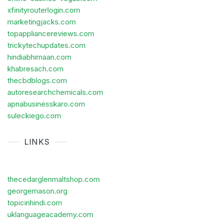
xfinityrouterlogin.com
marketingjacks.com
topappliancereviews.com
trickytechupdates.com
hindiabhimaan.com
khabresach.com
thecbdblogs.com
autoresearchchemicals.com
apnabusinesskaro.com
suleckiego.com
LINKS
thecedarglenmaltshop.com
georgemason.org
topicinhindi.com
uklanguageacademy.com