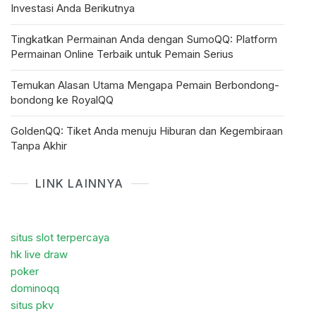
Investasi Anda Berikutnya
Tingkatkan Permainan Anda dengan SumoQQ: Platform
Permainan Online Terbaik untuk Pemain Serius
Temukan Alasan Utama Mengapa Pemain Berbondong-
bondong ke RoyalQQ
GoldenQQ: Tiket Anda menuju Hiburan dan Kegembiraan
Tanpa Akhir
LINK LAINNYA
situs slot terpercaya
hk live draw
poker
dominoqq
situs pkv