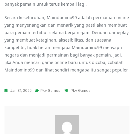
banyak pemain untuk terus kembali lagi.
Secara keseluruhan, Maindomino99 adalah permainan online
yang menyenangkan dan menarik yang pasti akan membuat
para pemain terhibur selama berjam -jam. Dengan gameplay
yang membuat ketagihan, aksesibilitas, dan suasana
kompetitif, tidak heran mengapa Maindomino99 menyapu
negara dan menjadi permainan bagi banyak pemain. Jadi,
jika Anda mencari game online baru untuk dicoba, cobalah
Maindomino99 dan lihat sendiri mengapa itu sangat populer.
Tags
Jan 31, 2025
Pkv Games
Pkv Games