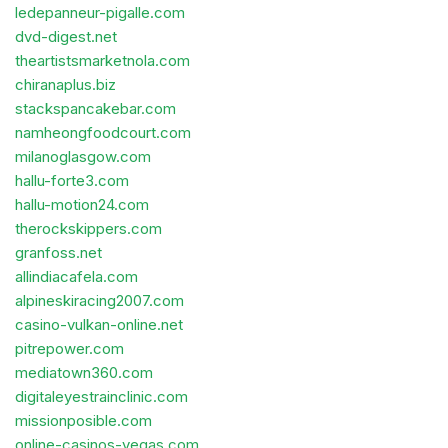
ledepanneur-pigalle.com
dvd-digest.net
theartistsmarketnola.com
chiranaplus.biz
stackspancakebar.com
namheongfoodcourt.com
milanoglasgow.com
hallu-forte3.com
hallu-motion24.com
therockskippers.com
granfoss.net
allindiacafela.com
alpineskiracing2007.com
casino-vulkan-online.net
pitrepower.com
mediatown360.com
digitaleyestrainclinic.com
missionposible.com
online-casinos-vegas.com