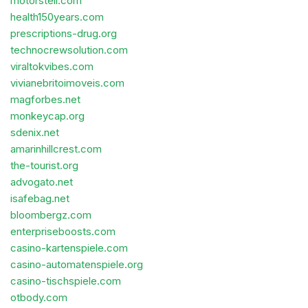
motorstell.com
health150years.com
prescriptions-drug.org
technocrewsolution.com
viraltokvibes.com
vivianebritoimoveis.com
magforbes.net
monkeycap.org
sdenix.net
amarinhillcrest.com
the-tourist.org
advogato.net
isafebag.net
bloombergz.com
enterpriseboosts.com
casino-kartenspiele.com
casino-automatenspiele.org
casino-tischspiele.com
otbody.com