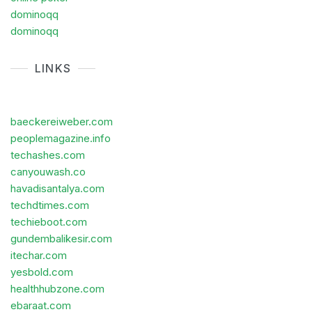
dominoqq
dominoqq
LINKS
baeckereiweber.com
peoplemagazine.info
techashes.com
canyouwash.co
havadisantalya.com
techdtimes.com
techieboot.com
gundembalikesir.com
itechar.com
yesbold.com
healthhubzone.com
ebaraat.com