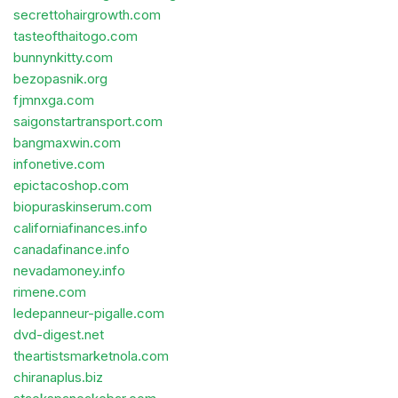
secrettohairgrowth.com
tasteofthaitogo.com
bunnynkitty.com
bezopasnik.org
fjmnxga.com
saigonstartransport.com
bangmaxwin.com
infonetive.com
epictacoshop.com
biopuraskinserum.com
californiafinances.info
canadafinance.info
nevadamoney.info
rimene.com
ledepanneur-pigalle.com
dvd-digest.net
theartistsmarketnola.com
chiranaplus.biz