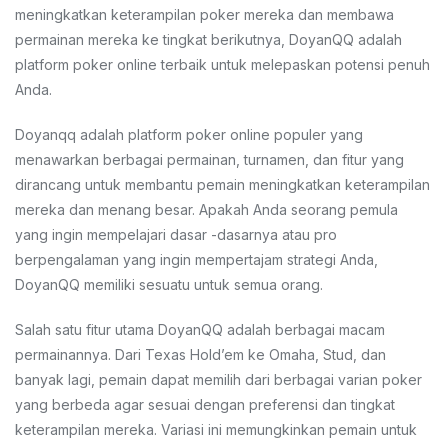
meningkatkan keterampilan poker mereka dan membawa
permainan mereka ke tingkat berikutnya, DoyanQQ adalah
platform poker online terbaik untuk melepaskan potensi penuh
Anda.
Doyanqq adalah platform poker online populer yang
menawarkan berbagai permainan, turnamen, dan fitur yang
dirancang untuk membantu pemain meningkatkan keterampilan
mereka dan menang besar. Apakah Anda seorang pemula
yang ingin mempelajari dasar -dasarnya atau pro
berpengalaman yang ingin mempertajam strategi Anda,
DoyanQQ memiliki sesuatu untuk semua orang.
Salah satu fitur utama DoyanQQ adalah berbagai macam
permainannya. Dari Texas Hold’em ke Omaha, Stud, dan
banyak lagi, pemain dapat memilih dari berbagai varian poker
yang berbeda agar sesuai dengan preferensi dan tingkat
keterampilan mereka. Variasi ini memungkinkan pemain untuk