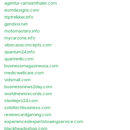
agentur-ramsenthaler.com
eomdesigns.com
triptrekker.info
gendxxi.net
motomasters.info
mycarzone.info
vibecasaconcepts.com
quantum24.info
quantenki.com
businessmagazineusa.com
medicwellcare.com
vidsmall.com
businessnews2day.com
worldnewsrecords.com
sterilepro24.com
solidtechbusiness.com
reviewcardgaming.com
experiencedexpertstowingservice.com
blackheadsshop.com