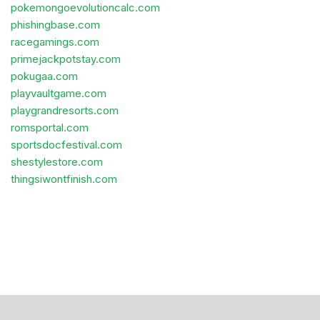
pokemongoevolutioncalc.com
phishingbase.com
racegamings.com
primejackpotstay.com
pokugaa.com
playvaultgame.com
playgrandresorts.com
romsportal.com
sportsdocfestival.com
shestylestore.com
thingsiwontfinish.com