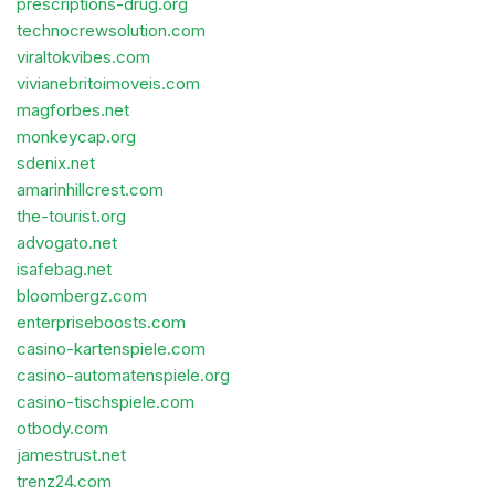
prescriptions-drug.org
technocrewsolution.com
viraltokvibes.com
vivianebritoimoveis.com
magforbes.net
monkeycap.org
sdenix.net
amarinhillcrest.com
the-tourist.org
advogato.net
isafebag.net
bloombergz.com
enterpriseboosts.com
casino-kartenspiele.com
casino-automatenspiele.org
casino-tischspiele.com
otbody.com
jamestrust.net
trenz24.com