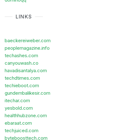
LINKS
baeckereiweber.com
peoplemagazine.info
techashes.com
canyouwash.co
havadisantalya.com
techdtimes.com
techieboot.com
gundembalikesir.com
itechar.com
yesbold.com
healthhubzone.com
ebaraat.com
techjuiced.com
byteboosttech.com