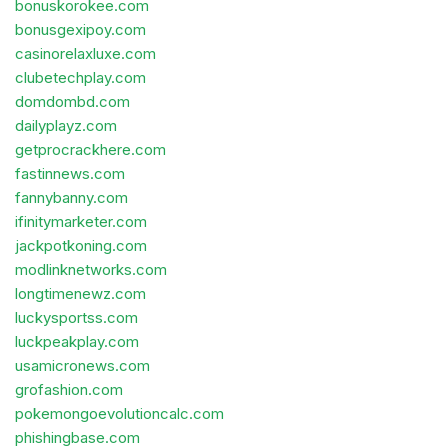
bonuskorokee.com
bonusgexipoy.com
casinorelaxluxe.com
clubetechplay.com
domdombd.com
dailyplayz.com
getprocrackhere.com
fastinnews.com
fannybanny.com
ifinitymarketer.com
jackpotkoning.com
modlinknetworks.com
longtimenewz.com
luckysportss.com
luckpeakplay.com
usamicronews.com
grofashion.com
pokemongoevolutioncalc.com
phishingbase.com