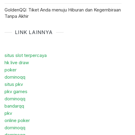
GoldenQQ: Tiket Anda menuju Hiburan dan Kegembiraan
Tanpa Akhir
LINK LAINNYA
situs slot terpercaya
hk live draw
poker
dominoqq
situs pkv
pkv games
dominoqq
bandarqq
pkv
online poker
dominoqq
dominoqq