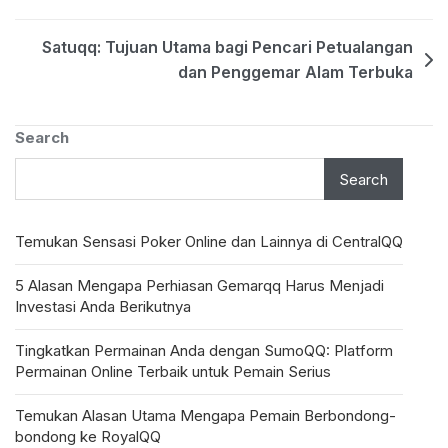
Satuqq: Tujuan Utama bagi Pencari Petualangan
dan Penggemar Alam Terbuka
Search
Search
Temukan Sensasi Poker Online dan Lainnya di CentralQQ
5 Alasan Mengapa Perhiasan Gemarqq Harus Menjadi
Investasi Anda Berikutnya
Tingkatkan Permainan Anda dengan SumoQQ: Platform
Permainan Online Terbaik untuk Pemain Serius
Temukan Alasan Utama Mengapa Pemain Berbondong-
bondong ke RoyalQQ