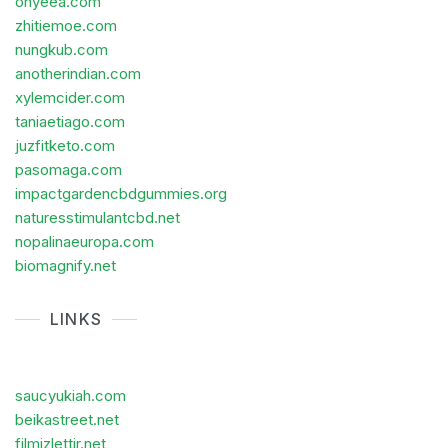
ohyeea.com
zhitiemoe.com
nungkub.com
anotherindian.com
xylemcider.com
taniaetiago.com
juzfitketo.com
pasomaga.com
impactgardencbdgummies.org
naturesstimulantcbd.net
nopalinaeuropa.com
biomagnify.net
LINKS
saucyukiah.com
beikastreet.net
filmizlettir.net