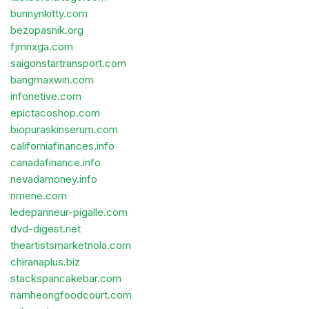
bunnynkitty.com
bezopasnik.org
fjmnxga.com
saigonstartransport.com
bangmaxwin.com
infonetive.com
epictacoshop.com
biopuraskinserum.com
californiafinances.info
canadafinance.info
nevadamoney.info
rimene.com
ledepanneur-pigalle.com
dvd-digest.net
theartistsmarketnola.com
chiranaplus.biz
stackspancakebar.com
namheongfoodcourt.com