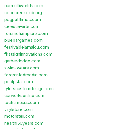
ourmultiworlds.com
cooncreekclub.org
pegpufftimes.com
celestia-arts.com
forumchampions.com
bluebargames.com
festivaldelamalou.com
firstsigninnovations.com
garberdodge.com
swim-wears.com
forgrantedmedia.com
peolpstar.com
tylerscustomdesign.com
carworksonline.com
techtimesss.com
virylstore.com
motorstell.com
health150years.com