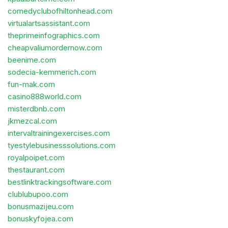
comedyclubofhiltonhead.com
virtualartsassistant.com
theprimeinfographics.com
cheapvaliumordernow.com
beenime.com
sodecia-kemmerich.com
fun-mak.com
casino888world.com
misterdbnb.com
jkmezcal.com
intervaltrainingexercises.com
tyestylebusinesssolutions.com
royalpoipet.com
thestaurant.com
bestlinktrackingsoftware.com
clublubupoo.com
bonusmazijeu.com
bonuskyfojea.com