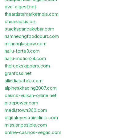
dvd-digest.net
theartistsmarketnola.com
chiranaplus.biz
stackspancakebar.com
namheongfoodcourt.com
milanoglasgow.com
hallu-forte3.com
hallu-motion24.com
therockskippers.com
granfoss.net
allindiacafela.com
alpineskiracing2007.com
casino-vulkan-online.net
pitrepower.com
mediatown360.com
digitaleyestrainclinic.com
missionposible.com
online-casinos-vegas.com