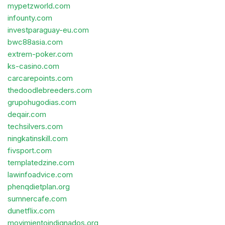
mypetzworld.com
infounty.com
investparaguay-eu.com
bwc88asia.com
extrem-poker.com
ks-casino.com
carcarepoints.com
thedoodlebreeders.com
grupohugodias.com
deqair.com
techsilvers.com
ningkatinskill.com
fivsport.com
templatedzine.com
lawinfoadvice.com
phenqdietplan.org
sumnercafe.com
dunetflix.com
movimientoindignados.org