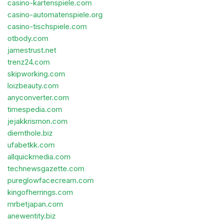
casino-kartenspiele.com
casino-automatenspiele.org
casino-tischspiele.com
otbody.com
jamestrust.net
trenz24.com
skipworking.com
loizbeauty.com
anyconverter.com
timespedia.com
jejakkrismon.com
diemthole.biz
ufabetkk.com
allquickmedia.com
technewsgazette.com
pureglowfacecream.com
kingofherrings.com
mrbetjapan.com
anewentity.biz