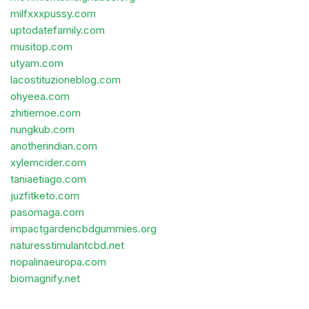
milfxxxpussy.com
uptodatefamily.com
musitop.com
utyam.com
lacostituzioneblog.com
ohyeea.com
zhitiemoe.com
nungkub.com
anotherindian.com
xylemcider.com
taniaetiago.com
juzfitketo.com
pasomaga.com
impactgardencbdgummies.org
naturesstimulantcbd.net
nopalinaeuropa.com
biomagnify.net