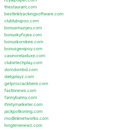
thestaurant.com
bestlinktrackingsoftware.com
clublubupoo.com
bonusmazijeu.com
bonuskyfojea.com
bonuskorokee.com
bonusgexipoy.com
casinorelaxluxe.com
clubetechplay.com
domdombd.com
dailyplayz.com
getprocrackhere.com
fastinnews.com
fannybanny.com
ifinitymarketer.com
jackpotkoning.com
modlinknetworks.com
longtimenewz.com