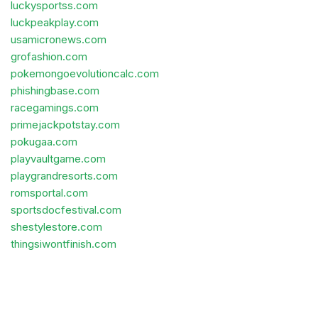
luckysportss.com
luckpeakplay.com
usamicronews.com
grofashion.com
pokemongoevolutioncalc.com
phishingbase.com
racegamings.com
primejackpotstay.com
pokugaa.com
playvaultgame.com
playgrandresorts.com
romsportal.com
sportsdocfestival.com
shestylestore.com
thingsiwontfinish.com