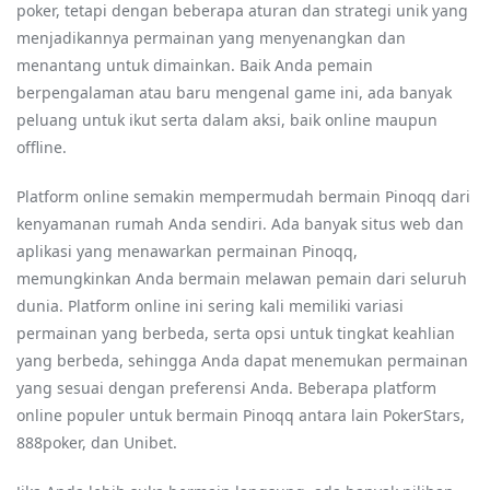
poker, tetapi dengan beberapa aturan dan strategi unik yang
menjadikannya permainan yang menyenangkan dan
menantang untuk dimainkan. Baik Anda pemain
berpengalaman atau baru mengenal game ini, ada banyak
peluang untuk ikut serta dalam aksi, baik online maupun
offline.
Platform online semakin mempermudah bermain Pinoqq dari
kenyamanan rumah Anda sendiri. Ada banyak situs web dan
aplikasi yang menawarkan permainan Pinoqq,
memungkinkan Anda bermain melawan pemain dari seluruh
dunia. Platform online ini sering kali memiliki variasi
permainan yang berbeda, serta opsi untuk tingkat keahlian
yang berbeda, sehingga Anda dapat menemukan permainan
yang sesuai dengan preferensi Anda. Beberapa platform
online populer untuk bermain Pinoqq antara lain PokerStars,
888poker, dan Unibet.