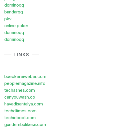
dominoqq
bandarqq
pkv
online poker
dominoqq
dominoqq
LINKS
baeckereiweber.com
peoplemagazine.info
techashes.com
canyouwash.co
havadisantalya.com
techdtimes.com
techieboot.com
gundembalikesir.com