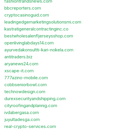
fashiontrandsnews.com
bbcreporters.com
cryptocasinoguid.com
leadingedgemarketingsolutionsmi.com
kastratigeneralcontractinginc.co
bestwholesalenfljerseysshop.com
openlivinglabdays14.com
ayurvedakonsultti-kari-nokela.com
antitraders.biz
aryanews24.com
xscape-it.com
777azino-mobile.com
cobbseniorbowl.com
technowdesign.com
durexsecurityandshipping.com
cityroofingandplannig.com
ivdabergasa.com
juyultadesga.com
real-crypto-services.com