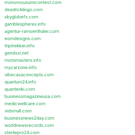
monomousumicontest.com
deadricklingo.com
skyglobefx.com
gamblespherex.info
agentur-ramsenthaler.com
eomdesigns.com
triptrekker.info
gendxxi.net
motomasters.info
mycarzone.info
vibecasaconcepts.com
quantum24.info
quantenki.com
businessmagazineusa.com
medicwellcare.com
vidsmall.com
businessnews2day.com
worldnewsrecords.com
sterilepro24.com