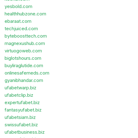
yesbold.com
healthhubzone.com
ebaraat.com
techjuiced.com
byteboosttech.com
magnexushub.com
virtuogoweb.com
biglotshours.com
buyliraglutide.com
onlinesafemeds.com
gyanibhandar.com
ufabetwarp.biz
ufabetclip.biz
expertufabet.biz
fantasyufabet.biz
ufabetsiam.biz
swissufabet.biz
ufabetbusiness.biz