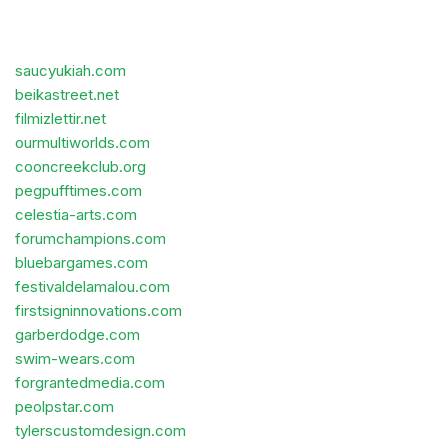
saucyukiah.com
beikastreet.net
filmizlettir.net
ourmultiworlds.com
cooncreekclub.org
pegpufftimes.com
celestia-arts.com
forumchampions.com
bluebargames.com
festivaldelamalou.com
firstsigninnovations.com
garberdodge.com
swim-wears.com
forgrantedmedia.com
peolpstar.com
tylerscustomdesign.com