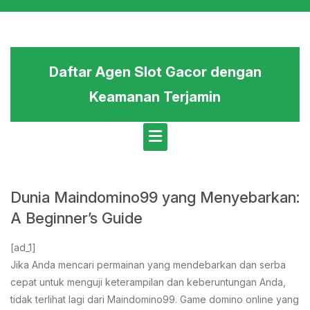
Skip
to
content
Daftar Agen Slot Gacor dengan
Keamanan Terjamin
Dunia Maindomino99 yang Menyebarkan:
A Beginner’s Guide
[ad_1]
Jika Anda mencari permainan yang mendebarkan dan serba
cepat untuk menguji keterampilan dan keberuntungan Anda,
tidak terlihat lagi dari Maindomino99. Game domino online yang