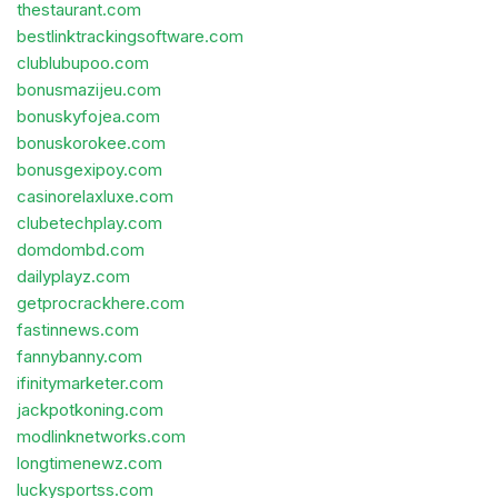
thestaurant.com
bestlinktrackingsoftware.com
clublubupoo.com
bonusmazijeu.com
bonuskyfojea.com
bonuskorokee.com
bonusgexipoy.com
casinorelaxluxe.com
clubetechplay.com
domdombd.com
dailyplayz.com
getprocrackhere.com
fastinnews.com
fannybanny.com
ifinitymarketer.com
jackpotkoning.com
modlinknetworks.com
longtimenewz.com
luckysportss.com