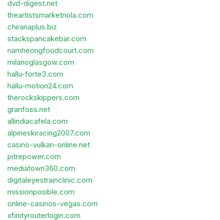
dvd-digest.net
theartistsmarketnola.com
chiranaplus.biz
stackspancakebar.com
namheongfoodcourt.com
milanoglasgow.com
hallu-forte3.com
hallu-motion24.com
therockskippers.com
granfoss.net
allindiacafela.com
alpineskiracing2007.com
casino-vulkan-online.net
pitrepower.com
mediatown360.com
digitaleyestrainclinic.com
missionposible.com
online-casinos-vegas.com
xfinityrouterlogin.com