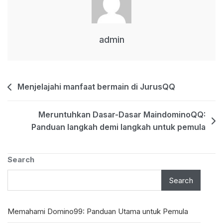
admin
Post
Menjelajahi manfaat bermain di JurusQQ
navigation
Meruntuhkan Dasar-Dasar MaindominoQQ:
Panduan langkah demi langkah untuk pemula
Search
Search
Memahami Domino99: Panduan Utama untuk Pemula