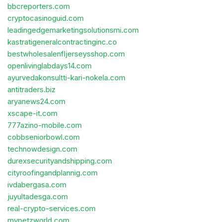
bbcreporters.com
cryptocasinoguid.com
leadingedgemarketingsolutionsmi.com
kastratigeneralcontractinginc.co
bestwholesalenfljerseysshop.com
openlivinglabdays14.com
ayurvedakonsultti-kari-nokela.com
antitraders.biz
aryanews24.com
xscape-it.com
777azino-mobile.com
cobbseniorbowl.com
technowdesign.com
durexsecurityandshipping.com
cityroofingandplannig.com
ivdabergasa.com
juyultadesga.com
real-crypto-services.com
mypetzworld.com