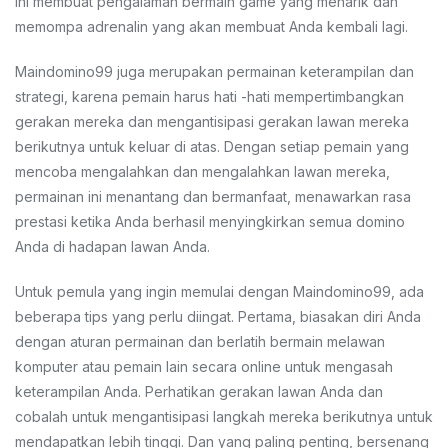
Ini membuat pengalaman bermain game yang menarik dan
memompa adrenalin yang akan membuat Anda kembali lagi.
Maindomino99 juga merupakan permainan keterampilan dan
strategi, karena pemain harus hati -hati mempertimbangkan
gerakan mereka dan mengantisipasi gerakan lawan mereka
berikutnya untuk keluar di atas. Dengan setiap pemain yang
mencoba mengalahkan dan mengalahkan lawan mereka,
permainan ini menantang dan bermanfaat, menawarkan rasa
prestasi ketika Anda berhasil menyingkirkan semua domino
Anda di hadapan lawan Anda.
Untuk pemula yang ingin memulai dengan Maindomino99, ada
beberapa tips yang perlu diingat. Pertama, biasakan diri Anda
dengan aturan permainan dan berlatih bermain melawan
komputer atau pemain lain secara online untuk mengasah
keterampilan Anda. Perhatikan gerakan lawan Anda dan
cobalah untuk mengantisipasi langkah mereka berikutnya untuk
mendapatkan lebih tinggi. Dan yang paling penting, bersenang