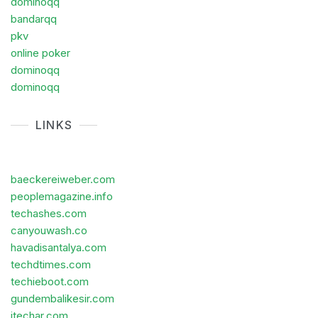
dominoqq
bandarqq
pkv
online poker
dominoqq
dominoqq
LINKS
baeckereiweber.com
peoplemagazine.info
techashes.com
canyouwash.co
havadisantalya.com
techdtimes.com
techieboot.com
gundembalikesir.com
itechar.com