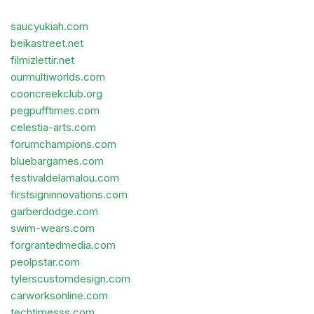
saucyukiah.com
beikastreet.net
filmizlettir.net
ourmultiworlds.com
cooncreekclub.org
pegpufftimes.com
celestia-arts.com
forumchampions.com
bluebargames.com
festivaldelamalou.com
firstsigninnovations.com
garberdodge.com
swim-wears.com
forgrantedmedia.com
peolpstar.com
tylerscustomdesign.com
carworksonline.com
techtimesss.com