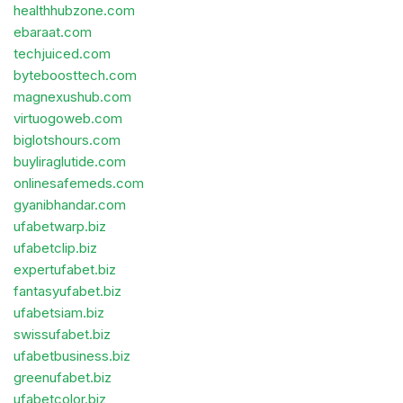
healthhubzone.com
ebaraat.com
techjuiced.com
byteboosttech.com
magnexushub.com
virtuogoweb.com
biglotshours.com
buyliraglutide.com
onlinesafemeds.com
gyanibhandar.com
ufabetwarp.biz
ufabetclip.biz
expertufabet.biz
fantasyufabet.biz
ufabetsiam.biz
swissufabet.biz
ufabetbusiness.biz
greenufabet.biz
ufabetcolor.biz