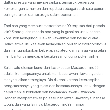
daftar prestasi yang mengesankan, termasuk beberapa
kemenangan turnamen dan reputasi sebagai salah satu pemain
paling terampil dan strategis dalam permainan.
Tapi apa yang membuat masterdomino99 terpisah dari pemain
lain? Strategi dan rahasia apa yang ia gunakan untuk secara
konsisten mengungguli lawan -lawannya dan keluar di atas?
Dalam artikel ini, kita akan mempelajari pikiran Masterdomino99
dan mengungkapkan beberapa strategi dan rahasia yang telah
membantunya mencapai kesuksesan di dunia poker online.
Salah satu elemen kunci dari kesuksesan Masterdomino99
adalah kemampuannya untuk membaca lawan -lawannya dan
menyesuaikan strateginya. Dia dikenal karena keterampilan
pengamatannya yang tajam dan kemampuannya untuk dengan
cepat menilai kekuatan dan kelemahan lawan -lawannya.
Dengan memperhatikan pola taruhan lawan -lawannya, bahasa
tubuh, dan yang lainnya, Masterdomino99 mampu