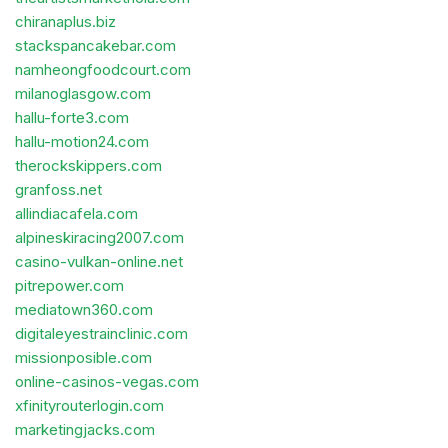
chiranaplus.biz
stackspancakebar.com
namheongfoodcourt.com
milanoglasgow.com
hallu-forte3.com
hallu-motion24.com
therockskippers.com
granfoss.net
allindiacafela.com
alpineskiracing2007.com
casino-vulkan-online.net
pitrepower.com
mediatown360.com
digitaleyestrainclinic.com
missionposible.com
online-casinos-vegas.com
xfinityrouterlogin.com
marketingjacks.com