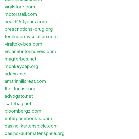
virylstore.com
motorstell.com
health150years.com
prescriptions-drug.org
technocrewsolution.com
viraltokvibes.com
vivianebritoimoveis.com
magforbes.net
monkeycap.org
sdenix.net
amarinhillcrest.com
the-tourist.org
advogato.net
isafebag.net
bloombergz.com
enterpriseboosts.com
casino-kartenspiele.com
casino-automatenspiele.org