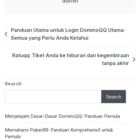
admin
Post
Panduan Utama untuk Login DominoQQ Utama:
Semua yang Perlu Anda Ketahui
navigation
Ratuqq: Tiket Anda ke hiburan dan kegembiraan
tanpa akhir
Search
Search
Menjelajahi Dasar-Dasar DominoQQ: Panduan Pemula
Memahami Poker88: Panduan Komprehensif untuk
Pemula