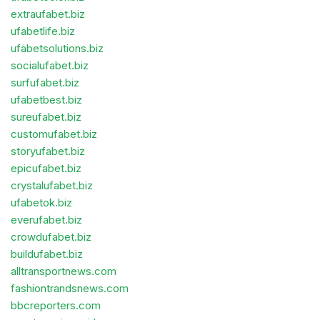
extraufabet.biz
ufabetlife.biz
ufabetsolutions.biz
socialufabet.biz
surfufabet.biz
ufabetbest.biz
sureufabet.biz
customufabet.biz
storyufabet.biz
epicufabet.biz
crystalufabet.biz
ufabetok.biz
everufabet.biz
crowdufabet.biz
buildufabet.biz
alltransportnews.com
fashiontrandsnews.com
bbcreporters.com