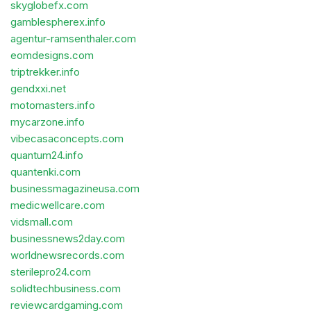
skyglobefx.com
gamblespherex.info
agentur-ramsenthaler.com
eomdesigns.com
triptrekker.info
gendxxi.net
motomasters.info
mycarzone.info
vibecasaconcepts.com
quantum24.info
quantenki.com
businessmagazineusa.com
medicwellcare.com
vidsmall.com
businessnews2day.com
worldnewsrecords.com
sterilepro24.com
solidtechbusiness.com
reviewcardgaming.com