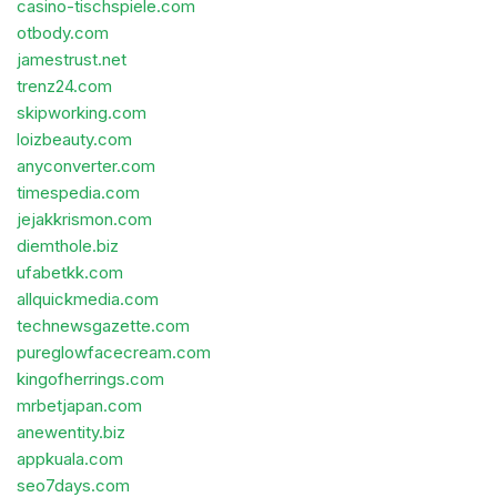
casino-tischspiele.com
otbody.com
jamestrust.net
trenz24.com
skipworking.com
loizbeauty.com
anyconverter.com
timespedia.com
jejakkrismon.com
diemthole.biz
ufabetkk.com
allquickmedia.com
technewsgazette.com
pureglowfacecream.com
kingofherrings.com
mrbetjapan.com
anewentity.biz
appkuala.com
seo7days.com