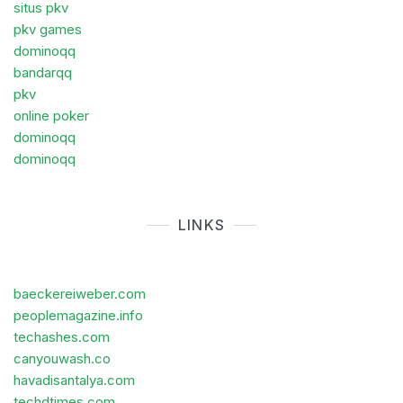
situs pkv
pkv games
dominoqq
bandarqq
pkv
online poker
dominoqq
dominoqq
LINKS
baeckereiweber.com
peoplemagazine.info
techashes.com
canyouwash.co
havadisantalya.com
techdtimes.com