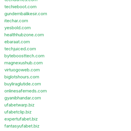
techieboot.com
gundembalikesir.com
itechar.com
yesbold.com
healthhubzone.com
ebaraat.com
techjuiced.com
byteboosttech.com
magnexushub.com
virtuogoweb.com
biglotshours.com
buyliraglutide.com
onlinesafemeds.com
gyanibhandar.com
ufabetwarp.biz
ufabetclip.biz
expertufabet.biz
fantasyufabet.biz