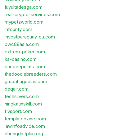
juyultadesga.com
real-crypto-services.com
mypetzworld.com
infounty.com
investparaguay-eu.com
bwc88asia.com
extrem-poker.com
ks-casino.com
carcarepoints.com
thedoodlebreeders.com
grupohugodias.com
deqair.com
techsilvers.com
ningkatinskill.com
fivsport.com
templatedzine.com
lawinfoadvice.com
phenqdietplan.org