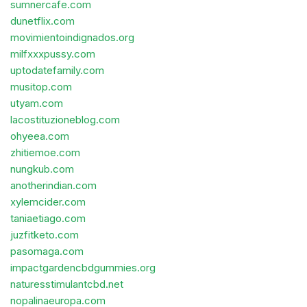
sumnercafe.com
dunetflix.com
movimientoindignados.org
milfxxxpussy.com
uptodatefamily.com
musitop.com
utyam.com
lacostituzioneblog.com
ohyeea.com
zhitiemoe.com
nungkub.com
anotherindian.com
xylemcider.com
taniaetiago.com
juzfitketo.com
pasomaga.com
impactgardencbdgummies.org
naturesstimulantcbd.net
nopalinaeuropa.com