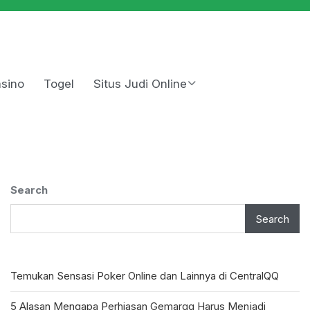
sino
Togel
Situs Judi Online
Search
Search
Temukan Sensasi Poker Online dan Lainnya di CentralQQ
5 Alasan Mengapa Perhiasan Gemarqq Harus Menjadi