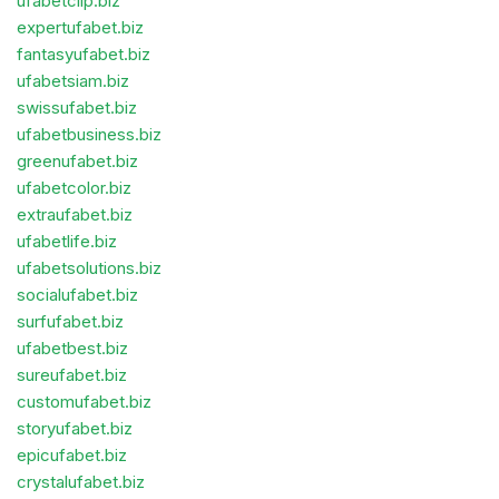
ufabetclip.biz
expertufabet.biz
fantasyufabet.biz
ufabetsiam.biz
swissufabet.biz
ufabetbusiness.biz
greenufabet.biz
ufabetcolor.biz
extraufabet.biz
ufabetlife.biz
ufabetsolutions.biz
socialufabet.biz
surfufabet.biz
ufabetbest.biz
sureufabet.biz
customufabet.biz
storyufabet.biz
epicufabet.biz
crystalufabet.biz