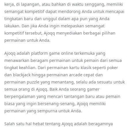
kerja, di lapangan, atau bahkan di waktu senggang, memiliki
semangat kompetitif dapat mendorong Anda untuk mencapai
tingkatan baru dan unggul dalam apa pun yang Anda
lakukan. Dan jika Anda ingin melepaskan semangat
kompetitif tersebut, Ajoqq menyediakan berbagai pilihan
permainan untuk Anda.
Ajoqq adalah platform game online terkemuka yang
menawarkan beragam permainan untuk pemain dari semua
tingkat keahlian. Dari permainan kartu klasik seperti poker
dan blackjack hingga permainan arcade cepat dan
permainan puzzle yang menantang, selalu ada sesuatu untuk
semua orang di Ajoqq. Baik Anda seorang gamer
berpengalaman yang mencari tantangan baru atau pemain
biasa yang ingin bersenang-senang, Ajoqq memiliki
permainan yang sempurna untuk Anda.
Salah satu hal hebat tentang Ajoqq adalah beragamnya