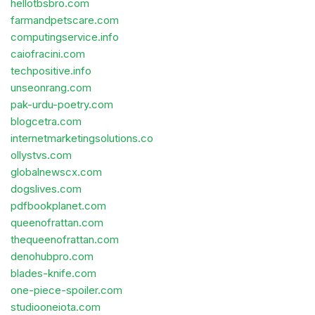
hellotbsbro.com
farmandpetscare.com
computingservice.info
caiofracini.com
techpositive.info
unseonrang.com
pak-urdu-poetry.com
blogcetra.com
internetmarketingsolutions.co
ollystvs.com
globalnewscx.com
dogslives.com
pdfbookplanet.com
queenofrattan.com
thequeenofrattan.com
denohubpro.com
blades-knife.com
one-piece-spoiler.com
studiooneiota.com