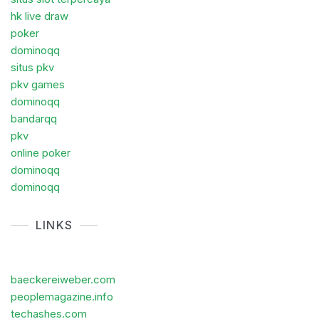
hk live draw
poker
dominoqq
situs pkv
pkv games
dominoqq
bandarqq
pkv
online poker
dominoqq
dominoqq
LINKS
baeckereiweber.com
peoplemagazine.info
techashes.com