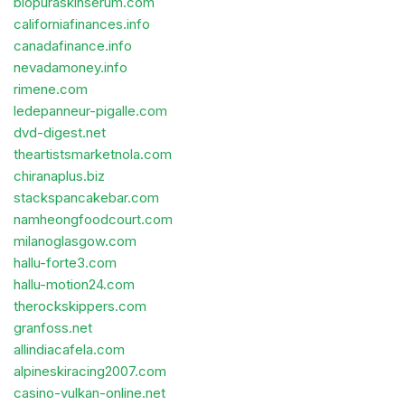
biopuraskinserum.com
californiafinances.info
canadafinance.info
nevadamoney.info
rimene.com
ledepanneur-pigalle.com
dvd-digest.net
theartistsmarketnola.com
chiranaplus.biz
stackspancakebar.com
namheongfoodcourt.com
milanoglasgow.com
hallu-forte3.com
hallu-motion24.com
therockskippers.com
granfoss.net
allindiacafela.com
alpineskiracing2007.com
casino-vulkan-online.net