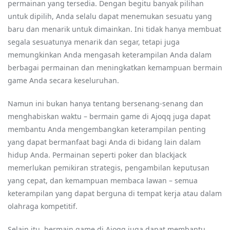
permainan yang tersedia. Dengan begitu banyak pilihan
untuk dipilih, Anda selalu dapat menemukan sesuatu yang
baru dan menarik untuk dimainkan. Ini tidak hanya membuat
segala sesuatunya menarik dan segar, tetapi juga
memungkinkan Anda mengasah keterampilan Anda dalam
berbagai permainan dan meningkatkan kemampuan bermain
game Anda secara keseluruhan.
Namun ini bukan hanya tentang bersenang-senang dan
menghabiskan waktu – bermain game di Ajoqq juga dapat
membantu Anda mengembangkan keterampilan penting
yang dapat bermanfaat bagi Anda di bidang lain dalam
hidup Anda. Permainan seperti poker dan blackjack
memerlukan pemikiran strategis, pengambilan keputusan
yang cepat, dan kemampuan membaca lawan – semua
keterampilan yang dapat berguna di tempat kerja atau dalam
olahraga kompetitif.
Selain itu, bermain game di Ajoqq juga dapat membantu