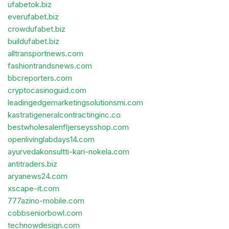
ufabetok.biz
everufabet.biz
crowdufabet.biz
buildufabet.biz
alltransportnews.com
fashiontrandsnews.com
bbcreporters.com
cryptocasinoguid.com
leadingedgemarketingsolutionsmi.com
kastratigeneralcontractinginc.co
bestwholesalenfljerseysshop.com
openlivinglabdays14.com
ayurvedakonsultti-kari-nokela.com
antitraders.biz
aryanews24.com
xscape-it.com
777azino-mobile.com
cobbseniorbowl.com
technowdesign.com