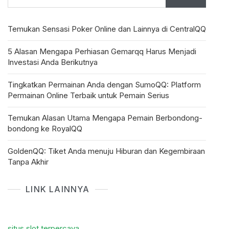
Temukan Sensasi Poker Online dan Lainnya di CentralQQ
5 Alasan Mengapa Perhiasan Gemarqq Harus Menjadi
Investasi Anda Berikutnya
Tingkatkan Permainan Anda dengan SumoQQ: Platform
Permainan Online Terbaik untuk Pemain Serius
Temukan Alasan Utama Mengapa Pemain Berbondong-
bondong ke RoyalQQ
GoldenQQ: Tiket Anda menuju Hiburan dan Kegembiraan
Tanpa Akhir
LINK LAINNYA
situs slot terpercaya