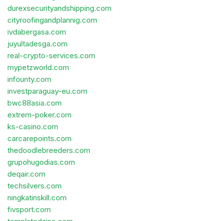
durexsecurityandshipping.com
cityroofingandplannig.com
ivdabergasa.com
juyultadesga.com
real-crypto-services.com
mypetzworld.com
infounty.com
investparaguay-eu.com
bwc88asia.com
extrem-poker.com
ks-casino.com
carcarepoints.com
thedoodlebreeders.com
grupohugodias.com
deqair.com
techsilvers.com
ningkatinskill.com
fivsport.com