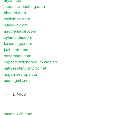
utyam.com
lacostituzioneblog.com
ohyeea.com
zhitiemoe.com
nungkub.com
anotherindian.com
xylemcider.com
taniaetiago.com
juzfitketo.com
pasomaga.com
impactgardencbdgummies.org
naturesstimulantcbd.net
nopalinaeuropa.com
biomagnify.net
LINKS
saucyukiah.com