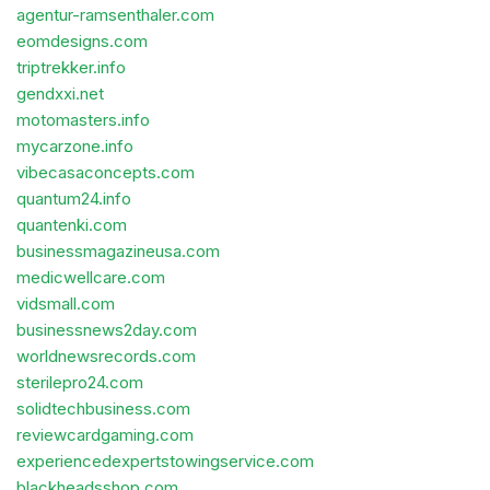
agentur-ramsenthaler.com
eomdesigns.com
triptrekker.info
gendxxi.net
motomasters.info
mycarzone.info
vibecasaconcepts.com
quantum24.info
quantenki.com
businessmagazineusa.com
medicwellcare.com
vidsmall.com
businessnews2day.com
worldnewsrecords.com
sterilepro24.com
solidtechbusiness.com
reviewcardgaming.com
experiencedexpertstowingservice.com
blackheadsshop.com