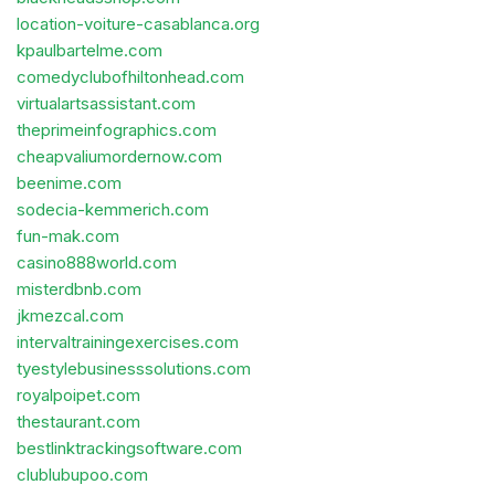
location-voiture-casablanca.org
kpaulbartelme.com
comedyclubofhiltonhead.com
virtualartsassistant.com
theprimeinfographics.com
cheapvaliumordernow.com
beenime.com
sodecia-kemmerich.com
fun-mak.com
casino888world.com
misterdbnb.com
jkmezcal.com
intervaltrainingexercises.com
tyestylebusinesssolutions.com
royalpoipet.com
thestaurant.com
bestlinktrackingsoftware.com
clublubupoo.com