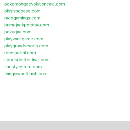
pokemongoevolutioncalc.com
phishingbase.com
racegamings.com
primejackpotstay.com
pokugaa.com
playvaultgame.com
playgrandresorts.com
romsportal.com
sportsdocfestival.com
shestylestore.com
thingsiwontfinish.com