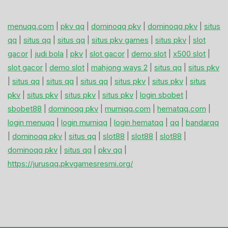
menuqq.com
|
pkv qq
|
dominoqq pkv
|
dominoqq pkv
|
situs
qq
|
situs qq
|
situs qq
|
situs pkv games
|
situs pkv
|
slot
gacor
|
judi bola
|
pkv
|
slot gacor
|
demo slot
|
x500 slot
|
slot gacor
|
demo slot
|
mahjong ways 2
|
situs qq
|
situs pkv
|
situs qq
|
situs qq
|
situs qq
|
situs pkv
|
situs pkv
|
situs
pkv
|
situs pkv
|
situs pkv
|
situs pkv
|
login sbobet
|
sbobet88
|
dominoqq pkv
|
murniqq.com
|
hematqq.com
|
login menuqq
|
login murniqq
|
login hematqq
|
qq
|
bandarqq
|
dominoqq pkv
|
situs qq
|
slot88
|
slot88
|
slot88
|
dominoqq pkv
|
situs qq
|
pkv qq
|
https://jurusqq.pkvgamesresmi.org/