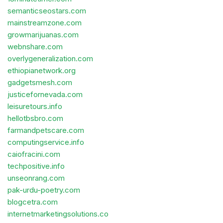
semanticseostars.com
mainstreamzone.com
growmarijuanas.com
webnshare.com
overlygeneralization.com
ethiopianetwork.org
gadgetsmesh.com
justicefornevada.com
leisuretours.info
hellotbsbro.com
farmandpetscare.com
computingservice.info
caiofracini.com
techpositive.info
unseonrang.com
pak-urdu-poetry.com
blogcetra.com
internetmarketingsolutions.co