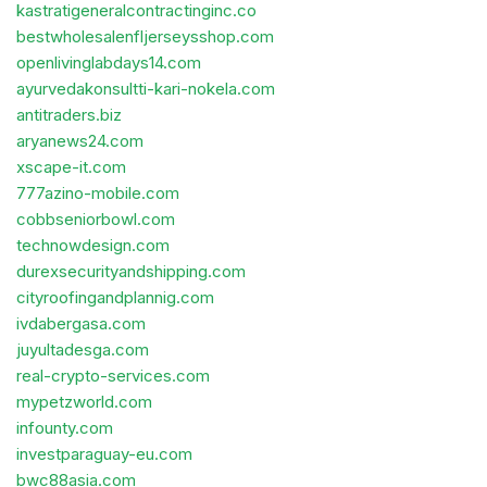
kastratigeneralcontractinginc.co
bestwholesalenfljerseysshop.com
openlivinglabdays14.com
ayurvedakonsultti-kari-nokela.com
antitraders.biz
aryanews24.com
xscape-it.com
777azino-mobile.com
cobbseniorbowl.com
technowdesign.com
durexsecurityandshipping.com
cityroofingandplannig.com
ivdabergasa.com
juyultadesga.com
real-crypto-services.com
mypetzworld.com
infounty.com
investparaguay-eu.com
bwc88asia.com