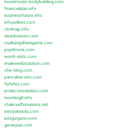
beastmode-bodybuilding.com
financelplan.info
businessfuture.info
infojudibet.com
cbdmap.info
deanbeanxn.com
matkarajdhanigame.com
popthrone.com
world-slots.com
imakewebsolution.com
che-blog.com
pancakecoinz.com
flyfinley.com
prideconsultation.com
hountinglil.info
chakraaffirmations.net
bestjokes4u.com
lustgurgaon.com
geniejaar.com