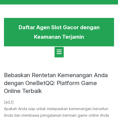
Skip
to
content
Daftar Agen Slot Gacor dengan
Keamanan Terjamin
Bebaskan Rentetan Kemenangan Anda
dengan OneBetQQ: Platform Game
Online Terbaik
[ad_1]
Apakah Anda siap untuk melepaskan kemenangan beruntun
Anda dan membawa pengalaman bermain game online Anda