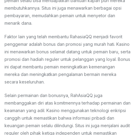
pemain selalu bisa mendapatkan bantuan kapan pun mereka
membutuhkannya. Situs ini juga menawarkan berbagai opsi
pembayaran, memudahkan pemain untuk menyetor dan
menarik dana.
Faktor lain yang telah membantu RahasiaQQ menjadi favorit
penggemar adalah bonus dan promosi yang murah hati. Kasino
ini menawarkan bonus selamat datang untuk pemain baru, serta
promosi dan hadiah reguler untuk pelanggan yang loyal. Bonus
ini dapat membantu pemain meningkatkan kemenangan
mereka dan meningkatkan pengalaman bermain mereka
secara keseluruhan.
Selain permainan dan bonusnya, RahAsiaQQ juga
membanggakan diri atas komitmennya terhadap permainan dan
keamanan yang adil. Kasino menggunakan teknologi enkripsi
canggih untuk memastikan bahwa informasi pribadi dan
keuangan pemain selalu dilindungi. Situs ini juga menjalani audit
reguler oleh pihak ketiga independen untuk memastikan