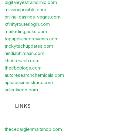
digitaleyestrainclinic.com
missionposible.com
online-casinos-vegas.com
xfinityrouterlogin.com
marketingjacks.com
topappliancereviews.com
trickytechupdates.com
hindiabhimaan.com
khabresach.com
thecbdblogs.com
autoresearchchemicals.com
apnabusinesskaro.com
suleckiego.com
LINKS
thecedarglenmaltshop.com