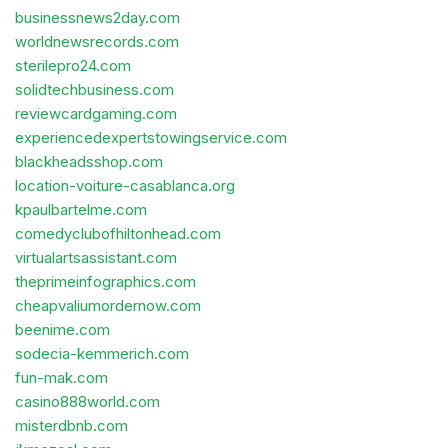
businessnews2day.com
worldnewsrecords.com
sterilepro24.com
solidtechbusiness.com
reviewcardgaming.com
experiencedexpertstowingservice.com
blackheadsshop.com
location-voiture-casablanca.org
kpaulbartelme.com
comedyclubofhiltonhead.com
virtualartsassistant.com
theprimeinfographics.com
cheapvaliumordernow.com
beenime.com
sodecia-kemmerich.com
fun-mak.com
casino888world.com
misterdbnb.com