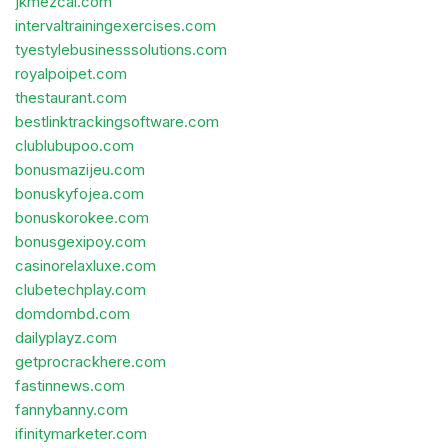
jkmezcal.com
intervaltrainingexercises.com
tyestylebusinesssolutions.com
royalpoipet.com
thestaurant.com
bestlinktrackingsoftware.com
clublubupoo.com
bonusmazijeu.com
bonuskyfojea.com
bonuskorokee.com
bonusgexipoy.com
casinorelaxluxe.com
clubetechplay.com
domdombd.com
dailyplayz.com
getprocrackhere.com
fastinnews.com
fannybanny.com
ifinitymarketer.com