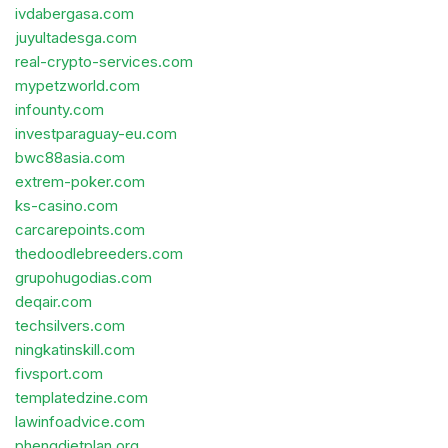
ivdabergasa.com
juyultadesga.com
real-crypto-services.com
mypetzworld.com
infounty.com
investparaguay-eu.com
bwc88asia.com
extrem-poker.com
ks-casino.com
carcarepoints.com
thedoodlebreeders.com
grupohugodias.com
deqair.com
techsilvers.com
ningkatinskill.com
fivsport.com
templatedzine.com
lawinfoadvice.com
phenqdietplan.org