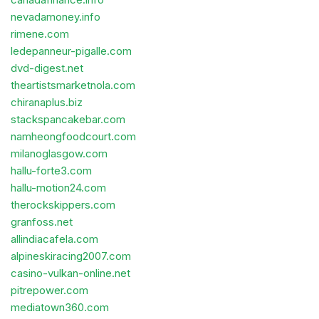
nevadamoney.info
rimene.com
ledepanneur-pigalle.com
dvd-digest.net
theartistsmarketnola.com
chiranaplus.biz
stackspancakebar.com
namheongfoodcourt.com
milanoglasgow.com
hallu-forte3.com
hallu-motion24.com
therockskippers.com
granfoss.net
allindiacafela.com
alpineskiracing2007.com
casino-vulkan-online.net
pitrepower.com
mediatown360.com