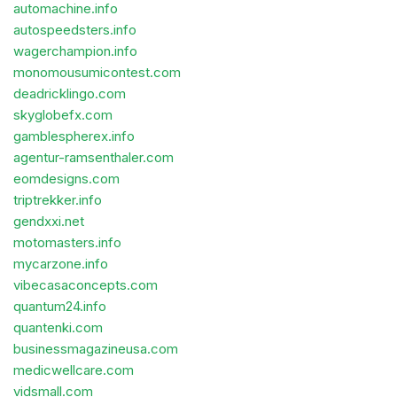
automachine.info
autospeedsters.info
wagerchampion.info
monomousumicontest.com
deadricklingo.com
skyglobefx.com
gamblespherex.info
agentur-ramsenthaler.com
eomdesigns.com
triptrekker.info
gendxxi.net
motomasters.info
mycarzone.info
vibecasaconcepts.com
quantum24.info
quantenki.com
businessmagazineusa.com
medicwellcare.com
vidsmall.com