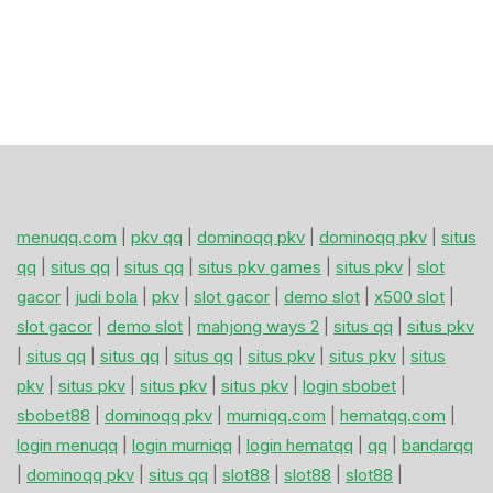
menuqq.com
|
pkv qq
|
dominoqq pkv
|
dominoqq pkv
|
situs
qq
|
situs qq
|
situs qq
|
situs pkv games
|
situs pkv
|
slot
gacor
|
judi bola
|
pkv
|
slot gacor
|
demo slot
|
x500 slot
|
slot gacor
|
demo slot
|
mahjong ways 2
|
situs qq
|
situs pkv
|
situs qq
|
situs qq
|
situs qq
|
situs pkv
|
situs pkv
|
situs
pkv
|
situs pkv
|
situs pkv
|
situs pkv
|
login sbobet
|
sbobet88
|
dominoqq pkv
|
murniqq.com
|
hematqq.com
|
login menuqq
|
login murniqq
|
login hematqq
|
qq
|
bandarqq
|
dominoqq pkv
|
situs qq
|
slot88
|
slot88
|
slot88
|