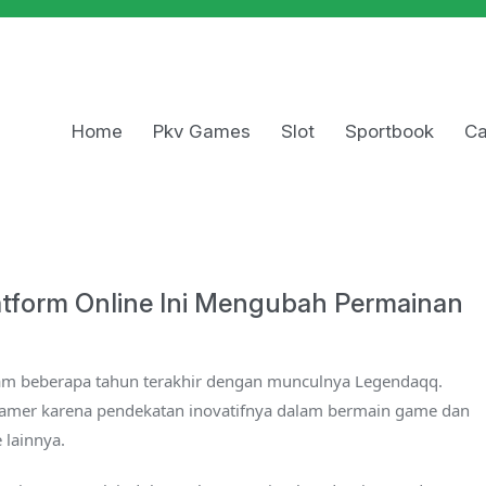
Home
Pkv Games
Slot
Sportbook
Ca
tform Online Ini Mengubah Permainan
lam beberapa tahun terakhir dengan munculnya Legendaqq.
n gamer karena pendekatan inovatifnya dalam bermain game dan
 lainnya.