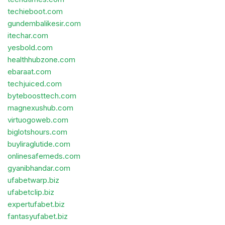
techieboot.com
gundembalikesir.com
itechar.com
yesbold.com
healthhubzone.com
ebaraat.com
techjuiced.com
byteboosttech.com
magnexushub.com
virtuogoweb.com
biglotshours.com
buyliraglutide.com
onlinesafemeds.com
gyanibhandar.com
ufabetwarp.biz
ufabetclip.biz
expertufabet.biz
fantasyufabet.biz