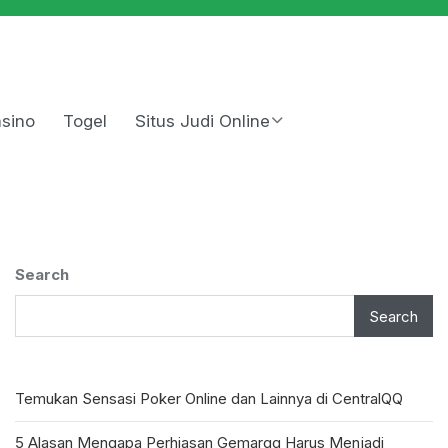
sino
Togel
Situs Judi Online
Search
Search
Temukan Sensasi Poker Online dan Lainnya di CentralQQ
5 Alasan Mengapa Perhiasan Gemarqq Harus Menjadi