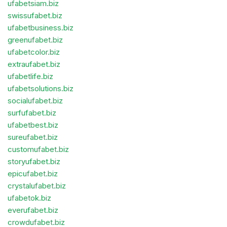
ufabetsiam.biz
swissufabet.biz
ufabetbusiness.biz
greenufabet.biz
ufabetcolor.biz
extraufabet.biz
ufabetlife.biz
ufabetsolutions.biz
socialufabet.biz
surfufabet.biz
ufabetbest.biz
sureufabet.biz
customufabet.biz
storyufabet.biz
epicufabet.biz
crystalufabet.biz
ufabetok.biz
everufabet.biz
crowdufabet.biz