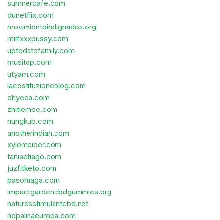
sumnercafe.com
dunetflix.com
movimientoindignados.org
milfxxxpussy.com
uptodatefamily.com
musitop.com
utyam.com
lacostituzioneblog.com
ohyeea.com
zhitiemoe.com
nungkub.com
anotherindian.com
xylemcider.com
taniaetiago.com
juzfitketo.com
pasomaga.com
impactgardencbdgummies.org
naturesstimulantcbd.net
nopalinaeuropa.com