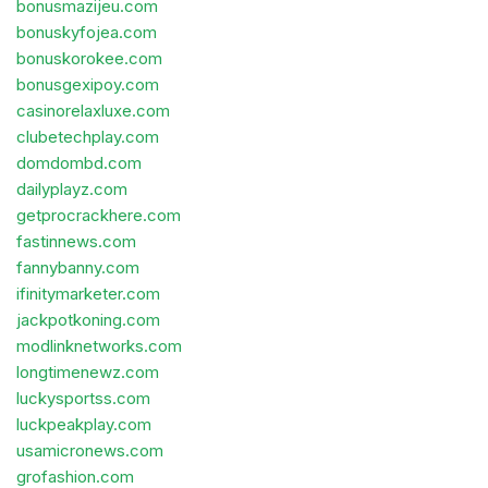
bonusmazijeu.com
bonuskyfojea.com
bonuskorokee.com
bonusgexipoy.com
casinorelaxluxe.com
clubetechplay.com
domdombd.com
dailyplayz.com
getprocrackhere.com
fastinnews.com
fannybanny.com
ifinitymarketer.com
jackpotkoning.com
modlinknetworks.com
longtimenewz.com
luckysportss.com
luckpeakplay.com
usamicronews.com
grofashion.com