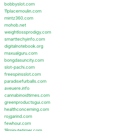
bobbyslot.com
11placemoulin.com
mintz360.com
mohob.net
weightlossprodigy.com
smarttechyinfo.com
digitalnotebook.org
maxualguru.com
bongdasuncity.com
slot-pachi.com
freespinsslot.com
paradisefurballs.com
aveuere.info
cannabinoidtimes.com
greenproductsgui.com
healthconcerning.com
rojgarind.com
fewhour.com
18minutetimer.com