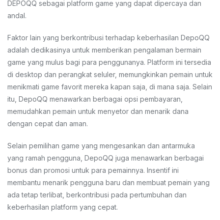
DEPOQQ sebagai platform game yang dapat dipercaya dan
andal.
Faktor lain yang berkontribusi terhadap keberhasilan DepoQQ
adalah dedikasinya untuk memberikan pengalaman bermain
game yang mulus bagi para penggunanya. Platform ini tersedia
di desktop dan perangkat seluler, memungkinkan pemain untuk
menikmati game favorit mereka kapan saja, di mana saja. Selain
itu, DepoQQ menawarkan berbagai opsi pembayaran,
memudahkan pemain untuk menyetor dan menarik dana
dengan cepat dan aman.
Selain pemilihan game yang mengesankan dan antarmuka
yang ramah pengguna, DepoQQ juga menawarkan berbagai
bonus dan promosi untuk para pemainnya. Insentif ini
membantu menarik pengguna baru dan membuat pemain yang
ada tetap terlibat, berkontribusi pada pertumbuhan dan
keberhasilan platform yang cepat.