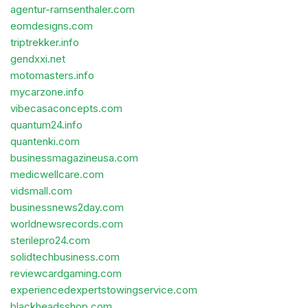
agentur-ramsenthaler.com
eomdesigns.com
triptrekker.info
gendxxi.net
motomasters.info
mycarzone.info
vibecasaconcepts.com
quantum24.info
quantenki.com
businessmagazineusa.com
medicwellcare.com
vidsmall.com
businessnews2day.com
worldnewsrecords.com
sterilepro24.com
solidtechbusiness.com
reviewcardgaming.com
experiencedexpertstowingservice.com
blackheadsshop.com