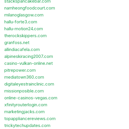
stackspancakebar.com
namheongfoodcourt.com
milanoglasgow.com
hallu-forte3.com
hallu-motion24.com
therockskippers.com
granfoss.net
allindiacafela.com
alpineskiracing2007.com
casino-vulkan-online.net
pitrepower.com
mediatown360.com
digitaleyestrainclinic.com
missionposible.com
online-casinos-vegas.com
xfinityrouterlogin.com
marketingjacks.com
topappliancereviews.com
trickytechupdates.com