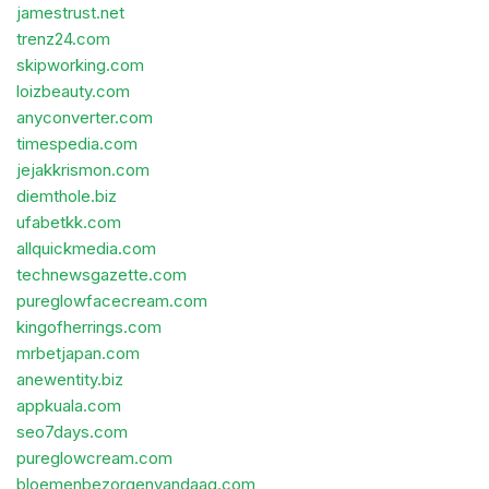
jamestrust.net
trenz24.com
skipworking.com
loizbeauty.com
anyconverter.com
timespedia.com
jejakkrismon.com
diemthole.biz
ufabetkk.com
allquickmedia.com
technewsgazette.com
pureglowfacecream.com
kingofherrings.com
mrbetjapan.com
anewentity.biz
appkuala.com
seo7days.com
pureglowcream.com
bloemenbezorgenvandaag.com