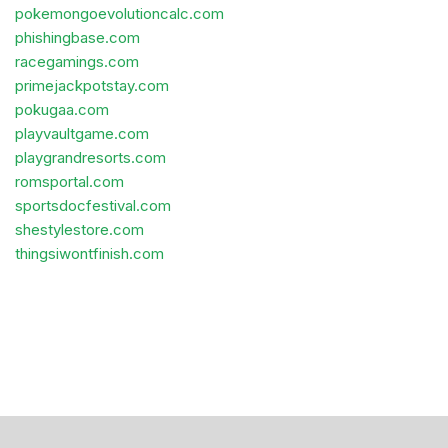
pokemongoevolutioncalc.com
phishingbase.com
racegamings.com
primejackpotstay.com
pokugaa.com
playvaultgame.com
playgrandresorts.com
romsportal.com
sportsdocfestival.com
shestylestore.com
thingsiwontfinish.com