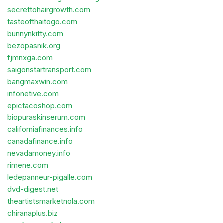
secrettohairgrowth.com
tasteofthaitogo.com
bunnynkitty.com
bezopasnik.org
fjmnxga.com
saigonstartransport.com
bangmaxwin.com
infonetive.com
epictacoshop.com
biopuraskinserum.com
californiafinances.info
canadafinance.info
nevadamoney.info
rimene.com
ledepanneur-pigalle.com
dvd-digest.net
theartistsmarketnola.com
chiranaplus.biz