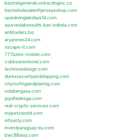
kastratigeneralcontractinginc.co
bestwholesalenfljerseysshop.com
openlivinglabdays14.com
ayurvedakonsultti-kari-nokela.com
antitraders.biz
aryanews24.com
xscape-it.com
777azino-mobile.com
cobbseniorbowl.com
technowdesign.com
durexsecurityandshipping.com
cityroofingandplannig.com
ivdabergasa.com
juyultadesga.com
real-crypto-services.com
mypetzworld.com
infounty.com
investparaguay-eu.com
bwc88asia.com