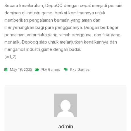
Secara keseluruhan, DepoQQ dengan cepat menjadi pemain
dominan di industri game, berkat komitmennya untuk
memberikan pengalaman bermain yang aman dan
menyenangkan bagi para penggunanya. Dengan berbagai
permainan, antarmuka yang ramah pengguna, dan fitur yang
menarik, Depoqq siap untuk melanjutkan kenaikannya dan
mengambil industri game dengan badai.
[ad_2]
Tags
May 18, 2025
Pkv Games
Pkv Games
admin