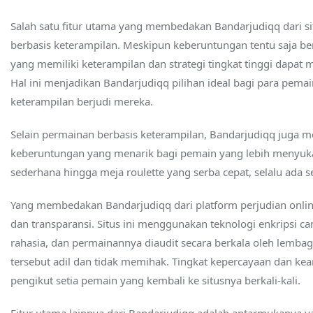
Salah satu fitur utama yang membedakan Bandarjudiqq dari si
berbasis keterampilan. Meskipun keberuntungan tentu saja b
yang memiliki keterampilan dan strategi tingkat tinggi dapat
Hal ini menjadikan Bandarjudiqq pilihan ideal bagi para pe
keterampilan berjudi mereka.
Selain permainan berbasis keterampilan, Bandarjudiqq juga
keberuntungan yang menarik bagi pemain yang lebih menyukai
sederhana hingga meja roulette yang serba cepat, selalu ada 
Yang membedakan Bandarjudiqq dari platform perjudian onlin
dan transparansi. Situs ini menggunakan teknologi enkripsi
rahasia, dan permainannya diaudit secara berkala oleh lemba
tersebut adil dan tidak memihak. Tingkat kepercayaan dan 
pengikut setia pemain yang kembali ke situsnya berkali-kali.