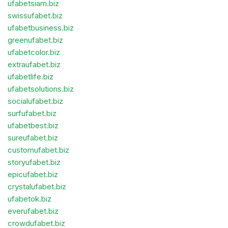
ufabetsiam.biz
swissufabet.biz
ufabetbusiness.biz
greenufabet.biz
ufabetcolor.biz
extraufabet.biz
ufabetlife.biz
ufabetsolutions.biz
socialufabet.biz
surfufabet.biz
ufabetbest.biz
sureufabet.biz
customufabet.biz
storyufabet.biz
epicufabet.biz
crystalufabet.biz
ufabetok.biz
everufabet.biz
crowdufabet.biz