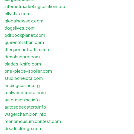
internetmarketingsolutions.co
ollystvs.com
globalnewscx.com
dogslives.com
pdfbookplanet.com
queenofrattan.com
thequeenofrattan.com
denohubpro.com
blades-knife.com
one-piece-spoiler.com
studiooneiota.com
findingcasino.org
realworldcobra.com
automachine.info
autospeedsters.info
wagerchampion.info
monomousumicontest.com
deadricklingo.com