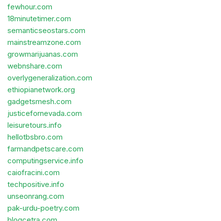
fewhour.com
18minutetimer.com
semanticseostars.com
mainstreamzone.com
growmarijuanas.com
webnshare.com
overlygeneralization.com
ethiopianetwork.org
gadgetsmesh.com
justicefornevada.com
leisuretours.info
hellotbsbro.com
farmandpetscare.com
computingservice.info
caiofracini.com
techpositive.info
unseonrang.com
pak-urdu-poetry.com
blogcetra.com