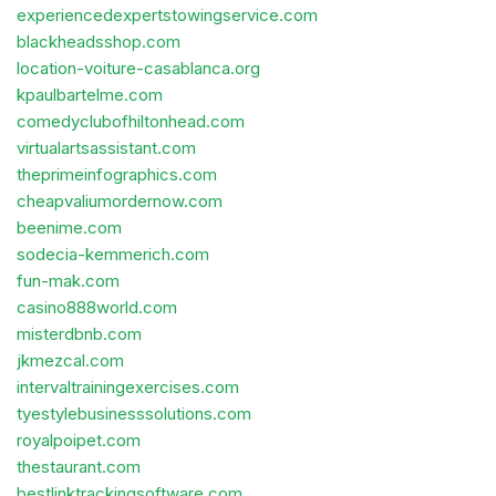
experiencedexpertstowingservice.com
blackheadsshop.com
location-voiture-casablanca.org
kpaulbartelme.com
comedyclubofhiltonhead.com
virtualartsassistant.com
theprimeinfographics.com
cheapvaliumordernow.com
beenime.com
sodecia-kemmerich.com
fun-mak.com
casino888world.com
misterdbnb.com
jkmezcal.com
intervaltrainingexercises.com
tyestylebusinesssolutions.com
royalpoipet.com
thestaurant.com
bestlinktrackingsoftware.com