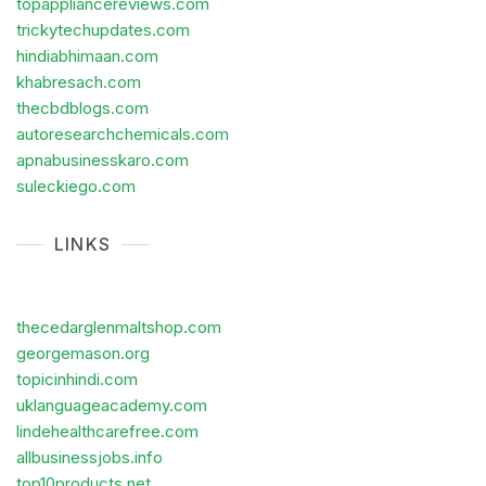
topappliancereviews.com
trickytechupdates.com
hindiabhimaan.com
khabresach.com
thecbdblogs.com
autoresearchchemicals.com
apnabusinesskaro.com
suleckiego.com
LINKS
thecedarglenmaltshop.com
georgemason.org
topicinhindi.com
uklanguageacademy.com
lindehealthcarefree.com
allbusinessjobs.info
top10products.net