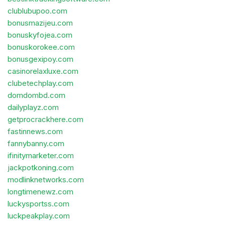
clublubupoo.com
bonusmazijeu.com
bonuskyfojea.com
bonuskorokee.com
bonusgexipoy.com
casinorelaxluxe.com
clubetechplay.com
domdombd.com
dailyplayz.com
getprocrackhere.com
fastinnews.com
fannybanny.com
ifinitymarketer.com
jackpotkoning.com
modlinknetworks.com
longtimenewz.com
luckysportss.com
luckpeakplay.com