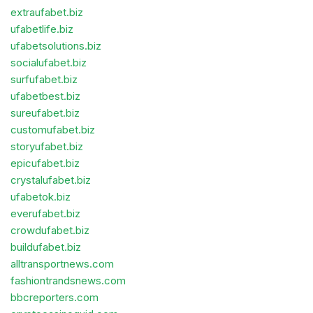
extraufabet.biz
ufabetlife.biz
ufabetsolutions.biz
socialufabet.biz
surfufabet.biz
ufabetbest.biz
sureufabet.biz
customufabet.biz
storyufabet.biz
epicufabet.biz
crystalufabet.biz
ufabetok.biz
everufabet.biz
crowdufabet.biz
buildufabet.biz
alltransportnews.com
fashiontrandsnews.com
bbcreporters.com