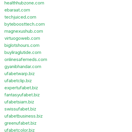
healthhubzone.com
ebaraat.com
techjuiced.com
byteboosttech.com
magnexushub.com
virtuogoweb.com
biglotshours.com
buyliraglutide.com
onlinesafemeds.com
gyanibhandar.com
ufabetwarp.biz
ufabetclip.biz
expertufabet.biz
fantasyufabet.biz
ufabetsiam.biz
swissufabet.biz
ufabetbusiness.biz
greenufabet.biz
ufabetcolor.biz