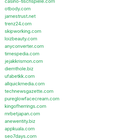
casino-tischspiele.com
otbody.com
jamestrust.net
trenz24.com
skipworking.com
loizbeauty.com
anyconverter.com
timespedia.com
jejakkrismon.com
diemthole.biz
ufabetkk.com
allquickmedia.com
technewsgazette.com
pureglowfacecream.com
kingofherrings.com
mrbetjapan.com
anewentity.biz
appkuala.com
seo7days.com