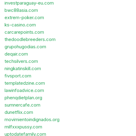
investparaguay-eu.com
bwc88asia.com
extrem-poker.com
ks-casino.com
carcarepoints.com
thedoodlebreeders.com
grupohugodias.com
deqair.com
techsilvers.com
ningkatinskill.com
fivsport.com
templatedzine.com
lawinfoadvice.com
phenqdietplan.org
sumnercafe.com
dunetflix.com
movimientoindignados.org
milfxxxpussy.com
uptodatefamily.com