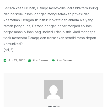
Secara keseluruhan, Damqq merevolusi cara kita terhubung
dan berkomunikasi dengan mengutamakan privasi dan
keamanan. Dengan fitur-fitur inovatif dan antarmuka yang
ramah pengguna, Damqq dengan cepat menjadi aplikasi
perpesanan pilihan bagi individu dan bisnis. Jadi mengapa
tidak mencoba Damqq dan merasakan sendiri masa depan
komunikasi?
[ad_2]
Tags
Jun 13, 2026
Pkv Games
Pkv Games
admin