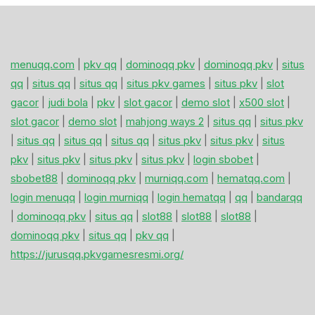
menuqq.com
|
pkv qq
|
dominoqq pkv
|
dominoqq pkv
|
situs
qq
|
situs qq
|
situs qq
|
situs pkv games
|
situs pkv
|
slot
gacor
|
judi bola
|
pkv
|
slot gacor
|
demo slot
|
x500 slot
|
slot gacor
|
demo slot
|
mahjong ways 2
|
situs qq
|
situs pkv
|
situs qq
|
situs qq
|
situs qq
|
situs pkv
|
situs pkv
|
situs
pkv
|
situs pkv
|
situs pkv
|
situs pkv
|
login sbobet
|
sbobet88
|
dominoqq pkv
|
murniqq.com
|
hematqq.com
|
login menuqq
|
login murniqq
|
login hematqq
|
qq
|
bandarqq
|
dominoqq pkv
|
situs qq
|
slot88
|
slot88
|
slot88
|
dominoqq pkv
|
situs qq
|
pkv qq
|
https://jurusqq.pkvgamesresmi.org/