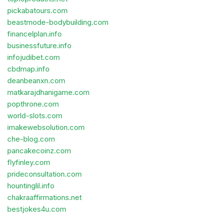
pickabatours.com
beastmode-bodybuilding.com
financelplan.info
businessfuture.info
infojudibet.com
cbdmap.info
deanbeanxn.com
matkarajdhanigame.com
popthrone.com
world-slots.com
imakewebsolution.com
che-blog.com
pancakecoinz.com
flyfinley.com
prideconsultation.com
hountinglil.info
chakraaffirmations.net
bestjokes4u.com