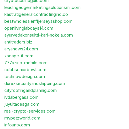
cryptocasinoguid.com
leadingedgemarketingsolutionsmi.com
kastratigeneralcontractinginc.co
bestwholesalenfljerseysshop.com
openlivinglabdays14.com
ayurvedakonsultti-kari-nokela.com
antitraders.biz
aryanews24.com
xscape-it.com
777azino-mobile.com
cobbseniorbowl.com
technowdesign.com
durexsecurityandshipping.com
cityroofingandplannig.com
ivdabergasa.com
juyultadesga.com
real-crypto-services.com
mypetzworld.com
infounty.com