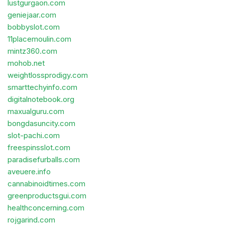
lustgurgaon.com
geniejaar.com
bobbyslot.com
11placemoulin.com
mintz360.com
mohob.net
weightlossprodigy.com
smarttechyinfo.com
digitalnotebook.org
maxualguru.com
bongdasuncity.com
slot-pachi.com
freespinsslot.com
paradisefurballs.com
aveuere.info
cannabinoidtimes.com
greenproductsgui.com
healthconcerning.com
rojgarind.com