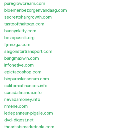
pureglowcream.com
bloemenbezorgenvandaag.com
secrettohairgrowth.com
tasteofthaitogo.com
bunnynkitty.com
bezopasnik.org
fjmnxga.com
saigonstartransport.com
bangmaxwin.com
infonetive.com
epictacoshop.com
biopuraskinserum.com
californiafinances.info
canadafinance.info
nevadamoney.info
rimene.com
ledepanneur-pigalle.com
dvd-digest.net
theartistsmarketnola.com