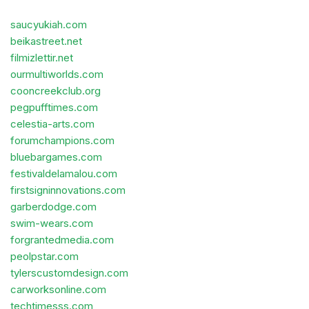
saucyukiah.com
beikastreet.net
filmizlettir.net
ourmultiworlds.com
cooncreekclub.org
pegpufftimes.com
celestia-arts.com
forumchampions.com
bluebargames.com
festivaldelamalou.com
firstsigninnovations.com
garberdodge.com
swim-wears.com
forgrantedmedia.com
peolpstar.com
tylerscustomdesign.com
carworksonline.com
techtimesss.com