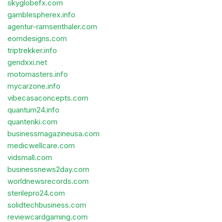
skyglobefx.com
gamblespherex.info
agentur-ramsenthaler.com
eomdesigns.com
triptrekker.info
gendxxi.net
motomasters.info
mycarzone.info
vibecasaconcepts.com
quantum24.info
quantenki.com
businessmagazineusa.com
medicwellcare.com
vidsmall.com
businessnews2day.com
worldnewsrecords.com
sterilepro24.com
solidtechbusiness.com
reviewcardgaming.com