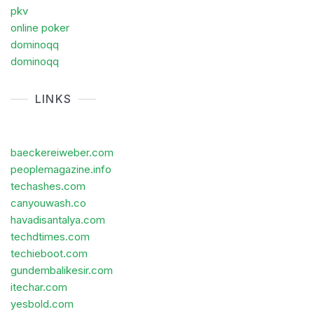
pkv
online poker
dominoqq
dominoqq
LINKS
baeckereiweber.com
peoplemagazine.info
techashes.com
canyouwash.co
havadisantalya.com
techdtimes.com
techieboot.com
gundembalikesir.com
itechar.com
yesbold.com