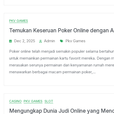
PKV GAMES
Temukan Keseruan Poker Online dengan A
Tags
Dec 2, 2025
Admin
Pkv Games
Poker online telah menjadi semakin populer selama bertahun
untuk memainkan permainan kartu favorit mereka. Dengan ma
merasakan serunya permainan dari kenyamanan rumah mereka 
menawarkan berbagai macam permainan poker,…
CASINO
PKV GAMES
SLOT
Mengungkap Dunia Judi Online yang Men