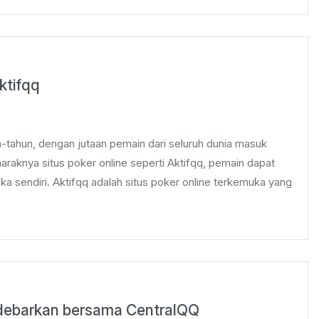
ktifqq
-tahun, dengan jutaan pemain dari seluruh dunia masuk
raknya situs poker online seperti Aktifqq, pemain dapat
sendiri. Aktifqq adalah situs poker online terkemuka yang
debarkan bersama CentralQQ