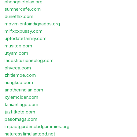
phenqdietplan.org
sumnercafe.com
dunetflix.com
movimientoindignados.org
milfxxxpussy.com
uptodatefamily.com
musitop.com
utyam.com
lacostituzioneblog.com
ohyeea.com
zhitiemoe.com
nungkub.com
anotherindian.com
xylemcider.com
taniaetiago.com
juzfitketo.com
pasomaga.com
impactgardencbdgummies.org
naturesstimulantcbd.net