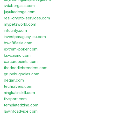
ivdabergasa.com
juyultadesga.com
real-crypto-services.com
mypetzworld.com
infounty.com
investparaguay-eu.com
bwc88asia.com
extrem-poker.com
ks-casino.com
carcarepoints.com
thedoodlebreeders.com
grupohugodias.com
deqair.com
techsilvers.com
ningkatinskill.com
fivsport.com
templatedzine.com
lawinfoadvice.com