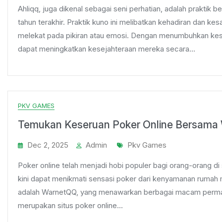
Ahliqq, juga dikenal sebagai seni perhatian, adalah prakti
tahun terakhir. Praktik kuno ini melibatkan kehadiran dan k
melekat pada pikiran atau emosi. Dengan menumbuhkan kes
dapat meningkatkan kesejahteraan mereka secara…
PKV GAMES
Temukan Keseruan Poker Online Bersama
Tags
Dec 2, 2025
Admin
Pkv Games
Poker online telah menjadi hobi populer bagi orang-orang di
kini dapat menikmati sensasi poker dari kenyamanan rumah m
adalah WarnetQQ, yang menawarkan berbagai macam permain
merupakan situs poker online…