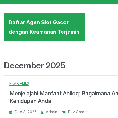
Skip
to
content
Daftar Agen Slot Gacor
dengan Keamanan Terjamin
December 2025
PKV GAMES
Menjelajahi Manfaat Ahliqq: Bagaimana A
Kehidupan Anda
Tags
Dec 3, 2025
Admin
Pkv Games